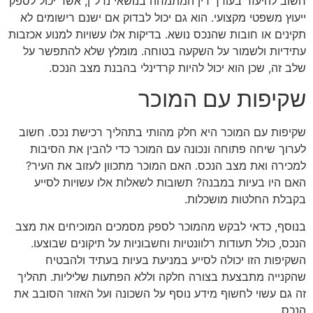
חשוב להיעזר בעורך דין המתמחה בנושאי נדל"ן, אשר יכול לספק
ייעוץ משפטי מקצועי. הוא גם יכול לבדוק אם ישנם רישומים לא
תקינים או חובות שהנכס נושא. בדיקות אלו עשויות למנוע אכזבות
עתידיות ולשמור על השקעה בטוחה. מומלץ שלא להתפשר על
שלב זה, שכן הוא יכול להיות קרדינלי בהבנת מצב הנכס.
שקיפות עם המוכר
שקיפות עם המוכר היא חלק מהותי בתהליך רכישת נכס. חשוב
לערוך שיחה פתוחה ונכונה עם המוכר כדי להבין את הסיבות
למכירה ואת מצב הנכס. האם המוכר מתכוון לעזוב את העיר?
האם היו בעיות במבנה? תשובות לשאלות אלו עשויות לסייע
בקבלת החלטות מושכלות.
בנוסף, כדאי לבקש מהמוכר לספק מסמכים המוכיחים את מצב
הנכס, כולל תעודות רלוונטיות וחשבוניות על תיקונים שבוצעו.
השקיפות הזו יכולה לסייע במניעת בעיות בעתיד ולהבטיח
שהקנייה מתבצעת בצורה חלקה וללא הפתעות שליליות. תהליך
זה גם עשוי לחשוף מידע נוסף על השכונה ועל האזור הסובב את
הנכס.