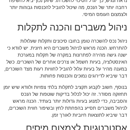
נראה ונגיש, כך יגדל הסיכוי להשכרתו. שיווק נכון יביא לחשיפה
רחבה יותר של הנכס, מה שיכול להוביל להכנסות גבוהות יותר
ולצמצום העומס המיסי.
ניהול משברים והכנה לתקלות
ניהול נכס להשכרה טומן בחובו סיכונים ותקלות שעלולות
להתרחש. הכנה מראש לניהול משברים היא חיונית. יש לוודא כי
ישנה גישה מהירה לפתרונות במקרה של תקלות במערכת
האינסטלציה, בעיות חשמל או צרכים אחרים של השוכרים. כשל
במענה מהיר על בעיות עלול להוביל לחוויות רעות מצד השוכרים,
דבר שיביא לדירוגים נמוכים והכנסות פחותות.
בנוסף, חשוב לקבוע תקציב לתקלות בלתי צפויות ולוודא שיש יומן
תחזוקה מסודר. זה יכול לכלול בדיקות שוטפות של הנכס
והסביבה, כדי למנוע בעיות גדולות יותר בעתיד. הכנה מראש
לניהול משברים תסייע בהפחתת לחץ ובשיפור חווית השוכרים,
דבר שיביא לתוצאות חיוביות לאורך זמן.
אסטרטגיות לצמצום מיסים