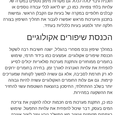
תוכנית גיבוי יכולה לכלול גם מקורות מימון נוספים במקרה של
עלויות בלתי צפויות. כמו כן, יש לדאוג לכלי עבודה נוספים או
קבלנים חלופיים במקרה של בעיות עם הקבלן הראשי. גמישות
בתכנון והיערכות מראש יאפשרו לעבור את תהליך השיפוץ בצורה
חלקה יותר ולמנוע בעיות כלכליות בעתיד.
הכנסת שיפורים אקולוגיים
במהלך שיפוץ נכס מסחרי בהגליל, ישנה חשיבות רבה לשקול
הכנסת שיפורים אקולוגיים. אמצעים כמו בידוד תרמי, שימוש
בחומרים ממוחזרים והתקנת מערכות סולאריות יכולים לסייע
להפחית את עלויות האנרגיה לאורך זמן. בחירה בחומרים ירוקים
לא רק תורמת לסביבה, אלא גם עשויה למשוך לקוחות שמעריכים
קיימות. גם אם עלות החומרים האקולוגיים עשויה להיות גבוהה
יותר בשלב ההתחלתי, החיסכון בהוצאות השוטפות עשוי להחזיר
את ההשקעה במהירות.
כמו כן, התקנת מערכות מים חכמות יכולה להקטין את צריכת
המים בעסק, דבר שיכול להפחית את עלויות התפעול. שימוש
בצמחים מקומיים ועיצוב חוץ המשלב טבע עוזר ליצור אווירה