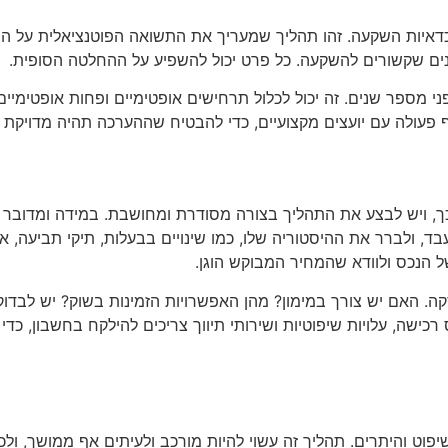
כדאיות השקעה. זהו תהליך שמעריך את התשואה הפוטנציאלית על 
נים שקשורים להשקעה. כל פרט יכול להשפיע על ההחלטה הסופית.
י מספר שנים. זה יכול לכלול תרחישים אופטימיים ופחות אופטימיי
 פעולה עם יועצים מקצועיים, כדי להבטיח שההערכה תהיה מדויקת וי
ך, ויש לבצע את התהליך בצורה מסודרת ומחושבת. במידה ומדובר
עבד, ולברר את ההיסטוריה שלו, כמו שינויים בבעלות, תיקי תביעה, 
ל הנכס ולוודא שהמחיר המבוקש הוגן.
. האם יש צורך במימון? מהן האפשרויות הזמינות בשוק? יש לבדוק 
 רכישה, עלויות שיפוטיות ושירותי תיווך צריכים להילקח בחשבון, 
ט והיתרים. תהליך זה עשוי להיות מורכב ולעיתים אף ממושך, ולכן 