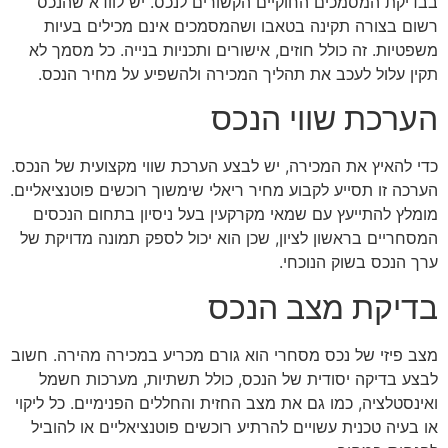
בבדיקת המסמכים החוקיים הקשורים לנכס. יש לוודא שהנכס
רשום בצורה תקינה בטאבו ושהמסמכים אינם מכילים בעיות
משפטיות. זה כולל חוזים, אישורים ותכניות בנייה. כל מסמך לא
תקין עלול לעכב את תהליך המכירה ולהשפיע על מחיר הנכס.
הערכת שווי הנכס
כדי להאיץ את המכירה, יש לבצע הערכת שווי מקצועית של הנכס.
הערכה זו תסייע לקבוע מחיר ריאלי שימשוך רוכשים פוטנציאליים.
מומלץ להתייעץ עם שמאי מקרקעין בעל ניסיון בתחום הנכסים
המסחריים בראשון לציון, שכן הוא יכול לספק תמונה מדויקת של
ערך הנכס בשוק הנוכחי.
בדיקת מצב הנכס
מצב פיזי של נכס מסחרי הוא גורם מכריע במכירה מהירה. חשוב
לבצע בדיקה יסודית של הנכס, כולל תשתיות, מערכות חשמל
ואינסטלציה, כמו גם את מצב החזית והחללים הפנימיים. כל ליקוי
או בעיה טכנית עשויים להרתיע רוכשים פוטנציאליים או להוביל