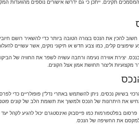
סמכים תקינים. ייתכן כי גם ידרשו אישורים נוספים מהוועדות המקומ
וב להכין את הנכס בצורה הטובה ביותר כדי להשאיר רושם חיובי על 
ע שיפוצים קלים, כמו צבע חדש או תיקוני נזקים, אשר עשויים להעל
נכס. יצירת אווירה נעימה ורחבה עשויה לשפר את החוויה של הביקור
 מקצועיות וליצור תחושת אמון אצל הקונים.
נכס
רכזי בשיווק נכסים. ניתן להשתמש באתרי נדל"ן פופולריים כדי לפר
המחיש את היתרונות של הנכס ולמשוך את תשומת הלב של קונים פוטנצ
פרסום בפלטפורמות כמו פייסבוק ואינסטגרם יכול להגיע לקהל יעד ממו
 למקסם את החשיפה של הנכס.