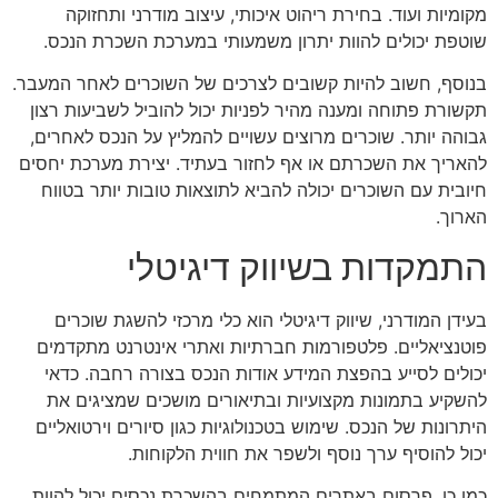
מקומיות ועוד. בחירת ריהוט איכותי, עיצוב מודרני ותחזוקה
שוטפת יכולים להוות יתרון משמעותי במערכת השכרת הנכס.
בנוסף, חשוב להיות קשובים לצרכים של השוכרים לאחר המעבר.
תקשורת פתוחה ומענה מהיר לפניות יכול להוביל לשביעות רצון
גבוהה יותר. שוכרים מרוצים עשויים להמליץ על הנכס לאחרים,
להאריך את השכרתם או אף לחזור בעתיד. יצירת מערכת יחסים
חיובית עם השוכרים יכולה להביא לתוצאות טובות יותר בטווח
הארוך.
התמקדות בשיווק דיגיטלי
בעידן המודרני, שיווק דיגיטלי הוא כלי מרכזי להשגת שוכרים
פוטנציאליים. פלטפורמות חברתיות ואתרי אינטרנט מתקדמים
יכולים לסייע בהפצת המידע אודות הנכס בצורה רחבה. כדאי
להשקיע בתמונות מקצועיות ובתיאורים מושכים שמציגים את
היתרונות של הנכס. שימוש בטכנולוגיות כגון סיורים וירטואליים
יכול להוסיף ערך נוסף ולשפר את חווית הלקוחות.
כמו כן, פרסום באתרים המתמחים בהשכרת נכסים יכול להוות