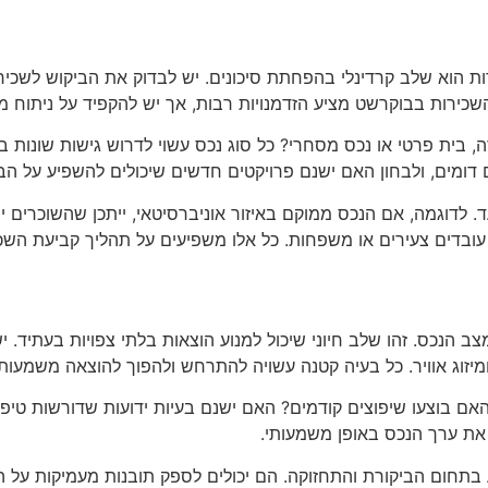
ת הוא שלב קרדינלי בהפחתת סיכונים. יש לבדוק את הביקוש לשכירו
ירות בבוקרשט מציע הזדמנויות רבות, אך יש להקפיד על ניתוח מ
בית פרטי או נכס מסחרי? כל סוג נכס עשוי לדרוש גישות שונות בשי
 דומים, ולבחון האם ישנם פרויקטים חדשים שיכולים להשפיע על הבי
. לדוגמה, אם הנכס ממוקם באיזור אוניברסיטאי, ייתכן שהשוכרים י
ובדים צעירים או משפחות. כל אלו משפיעים על תהליך קביעת השכיר
 הנכס. זהו שלב חיוני שיכול למנוע הוצאות בלתי צפויות בעתיד. י
מיזוג אוויר. כל בעיה קטנה עשויה להתרחש ולהפוך להוצאה משמעות
האם בוצעו שיפוצים קודמים? האם ישנם בעיות ידועות שדורשות טיפו
 את ערך הנכס באופן משמעותי.
בתחום הביקורת והתחזוקה. הם יכולים לספק תובנות מעמיקות על המ