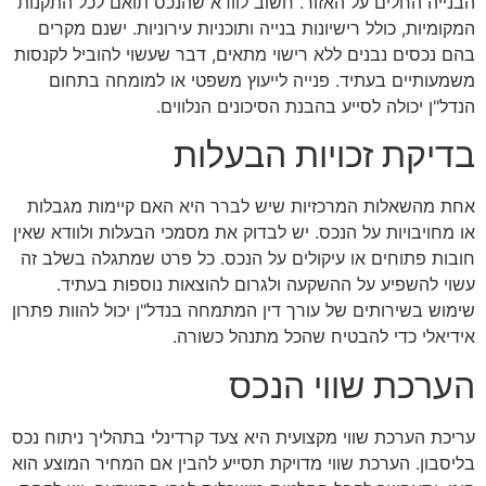
הבנייה החלים על האזור. חשוב לוודא שהנכס תואם לכל התקנות
המקומיות, כולל רישיונות בנייה ותוכניות עירוניות. ישנם מקרים
בהם נכסים נבנים ללא רישוי מתאים, דבר שעשוי להוביל לקנסות
משמעותיים בעתיד. פנייה לייעוץ משפטי או למומחה בתחום
הנדל"ן יכולה לסייע בהבנת הסיכונים הנלווים.
בדיקת זכויות הבעלות
אחת מהשאלות המרכזיות שיש לברר היא האם קיימות מגבלות
או מחויבויות על הנכס. יש לבדוק את מסמכי הבעלות ולוודא שאין
חובות פתוחים או עיקולים על הנכס. כל פרט שמתגלה בשלב זה
עשוי להשפיע על ההשקעה ולגרום להוצאות נוספות בעתיד.
שימוש בשירותים של עורך דין המתמחה בנדל"ן יכול להוות פתרון
אידיאלי כדי להבטיח שהכל מתנהל כשורה.
הערכת שווי הנכס
עריכת הערכת שווי מקצועית היא צעד קרדינלי בתהליך ניתוח נכס
בליסבון. הערכת שווי מדויקת תסייע להבין אם המחיר המוצע הוא