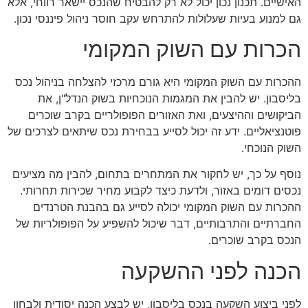
האישיים. תכנון נכון יכול לא רק להבטיח שהנכס יישאר רווחי, אלא
גם למנוע בעיות שעלולות להתרחש עקב חוסר ניהול פיננסי נכון.
הכרות עם השוק המקומי
ההכרות עם השוק המקומי היא גורם מרכזי להצלחה בניהול נכס
בליסבון. יש להבין את המגמות הנוכחיות בשוק הנדל"ן, את
הביקושים וההיצעים, ואת האזורים הפופולריים בקרב שוכרים
פוטנציאליים. ידע זה יכול לסייע בבחירת נכס שיתאים לצרכים של
השוק הנוכחי.
נוסף על כך, יש לחקור את המתחרים בתחום, להבין מה מציעים
נכסים דומים באזור, ולדעת כיצד לקבוע מחיר שכירות תחרותי.
ההכרות עם השוק המקומי יכולה לסייע גם בהבנת הטרנדים
החברתיים והתרבותיים, דבר שיכול להשפיע על הפופולריות של
הנכס בקרב שוכרים.
הכנה לפני ההשקעה
לפני ביצוע השקעה בנכס בליסבון, יש לבצע הכנה יסודית ולבחון