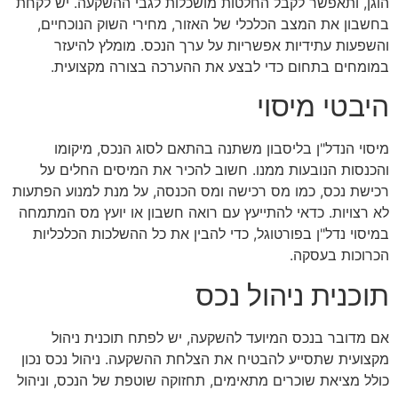
הוגן, ותאפשר לקבל החלטות מושכלות לגבי ההשקעה. יש לקחת
בחשבון את המצב הכלכלי של האזור, מחירי השוק הנוכחיים,
והשפעות עתידיות אפשריות על ערך הנכס. מומלץ להיעזר
במומחים בתחום כדי לבצע את ההערכה בצורה מקצועית.
היבטי מיסוי
מיסוי הנדל"ן בליסבון משתנה בהתאם לסוג הנכס, מיקומו
והכנסות הנובעות ממנו. חשוב להכיר את המיסים החלים על
רכישת נכס, כמו מס רכישה ומס הכנסה, על מנת למנוע הפתעות
לא רצויות. כדאי להתייעץ עם רואה חשבון או יועץ מס המתמחה
במיסוי נדל"ן בפורטוגל, כדי להבין את כל ההשלכות הכלכליות
הכרוכות בעסקה.
תוכנית ניהול נכס
אם מדובר בנכס המיועד להשקעה, יש לפתח תוכנית ניהול
מקצועית שתסייע להבטיח את הצלחת ההשקעה. ניהול נכס נכון
כולל מציאת שוכרים מתאימים, תחזוקה שוטפת של הנכס, וניהול