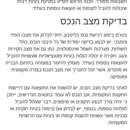
חשבונות מסודר. הכנה מראש תסייע במניעת בעיות רבות
שיכולות להוביל לקנסות או הוצאות נוספות בעתיד.
בדיקת מצב הנכס
בטרם ביצוע רכישת נכס בליסבון, חיוני לבדוק את מצבו הפיזי
והמבני. יש לבצע בדיקה יסודית של כל היבטי הנכס, כולל
תשתיות, מערכות חשמל ואינסטלציה, כמו גם את מצב הקירות
והגג. חקירה זו יכולה לגלות בעיות פוטנציאליות שעשויות להוביל
להוצאות נוספות בעתיד. מומלץ להיעזר במומחה בתחום הבנייה
או מהנדס, אשר יוכל להעריך את מצב הנכס בצורה מקצועית
ומעמיקה.
לאחר בדיקת מצב הנכס, יש להשוות את התוצאות עם דרישות
התקנות המקומיות. אם הנכס לא עומד בתנאים הנדרשים, ייתכן
כי יהיה צורך לבצע תיקונים או שיפוצים, דבר שעלול להוביל
לעלויות נוספות. בנוסף, יש לבדוק אם קיימות בעיות חוקיות או
טכניות אשר עשויות להקנות קנסות או בעיות עם הרשויות
המקומיות.