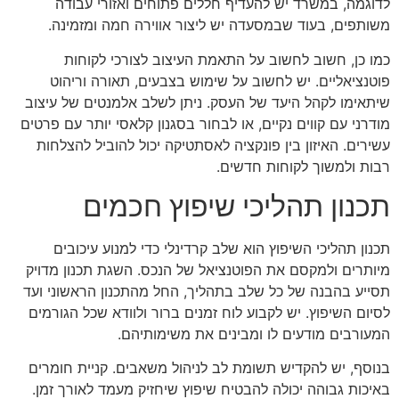
לדוגמה, במשרד יש להעדיף חללים פתוחים ואזורי עבודה
משותפים, בעוד שבמסעדה יש ליצור אווירה חמה ומזמינה.
כמו כן, חשוב לחשוב על התאמת העיצוב לצורכי לקוחות
פוטנציאליים. יש לחשוב על שימוש בצבעים, תאורה וריהוט
שיתאימו לקהל היעד של העסק. ניתן לשלב אלמנטים של עיצוב
מודרני עם קווים נקיים, או לבחור בסגנון קלאסי יותר עם פרטים
עשירים. האיזון בין פונקציה לאסתטיקה יכול להוביל להצלחות
רבות ולמשוך לקוחות חדשים.
תכנון תהליכי שיפוץ חכמים
תכנון תהליכי השיפוץ הוא שלב קרדינלי כדי למנוע עיכובים
מיותרים ולמקסם את הפוטנציאל של הנכס. השגת תכנון מדויק
תסייע בהבנה של כל שלב בתהליך, החל מהתכנון הראשוני ועד
לסיום השיפוץ. יש לקבוע לוח זמנים ברור ולוודא שכל הגורמים
המעורבים מודעים לו ומבינים את משימותיהם.
בנוסף, יש להקדיש תשומת לב לניהול משאבים. קניית חומרים
באיכות גבוהה יכולה להבטיח שיפוץ שיחזיק מעמד לאורך זמן.