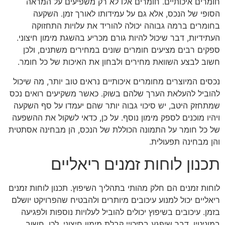
חומרים איכותיים. חומרים אלו לא רק משפיעים על המראה
הסופי של הנכס, אלא גם על עמידותו לאורך זמן. השקעה
בחומרים ברמה גבוהה יכולה להוריד את עלויות התחזוקה
העתידיות, דבר שיכול להיות גורם מכריע בהשגת מימון חיצוני.
ספקים רבים מציעים חומרים שונים במחירים משתנים, ולכן
חשוב לבצע השוואת מחירים ולבחון את האיכות של כל חומר.
נכסים המיוצרים מחומרים איכותיים נראים טוב יותר, מה שיכול
להוביל להעלאת הערך שלהם בשוק. כאשר משקיעים רואים נכס
שמתחזק היטב, יש סיכוי גבוה יותר שהם יעמדו על סף השקעה
ויהיו מוכנים לספק מימון נוסף. על כן, כדאי לשקול את ההשפעה
של כל חומר על התמונה הכוללת של הנכס, הן מבחינה אסתטית
והן מבחינה תפעולית.
תכנון לוחות זמנים ריאליים
לוחות זמנים הם חלק מהותי בתהליך השיפוץ. תכנון לוחות זמנים
ריאליים יכול למנוע עיכובים מיותרים ולהבטיח שהפרויקט יושלם
בזמן. עיכובים בשיפוץ יכולים להוביל לעלויות נוספות ולפגיעה
במוניטין, דבר שיפגע בסיכויי קבלת מימון חיצוני. לכן, חשוב