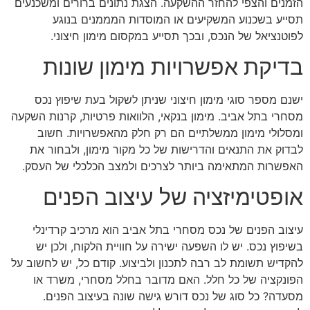
הזמנים והצפי להחזר ההשקעה. הצגת נתונים ברורים ומשכנעים
תסייע בשכנוע המשקיעים או המוסדות המממנים בנוגע
לפוטנציאל של הנכס, ובכך תסייע במקסום מימון חיצוני.
בדיקת אפשרויות מימון שונות
ישנם מספר סוגי מימון חיצוני שניתן לשקול בעת שיפוץ נכס
מסחרי בתל אביב. מימון בנקאי, הלוואות פרטיות, קרנות השקעה
ומסלולי מימון ממשלתיים הם רק חלק מהאפשרויות. חשוב
לבדוק את התנאים והדרישות של כל מקור מימון, ולבחור את
האפשרות המתאימה ביותר לצרכים ולמצב הכלכלי של העסק.
אופטימיזציה של עיצוב הפנים
עיצוב הפנים של נכס מסחרי בתל אביב הוא מרכיב קרדינלי
בשיפוץ נכס. יש לו השפעה ישירה על חוויית הלקוח, ולכן יש
להקדיש תשומת לב רבה לתכנון ולביצוע. קודם כל, יש לחשוב על
הפונקציה של כל חלל. האם מדובר בחלל מסחרי, משרד או
מסעדה? כל סוג של נכס דורש גישה שונה בעיצוב הפנים.