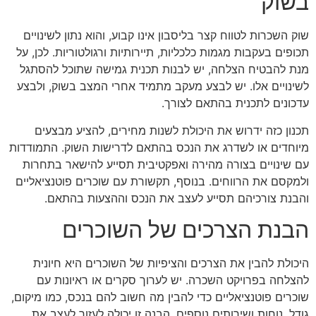
בשוק
שוק השכרות לטווח קצר בליסבון אינו קבוע, והוא נתון לשינויים
תכופים בעקבות מגמות כלכליות, תיירותיות ורגולטוריות. לכן, על
מנת להבטיח הצלחה, יש לבנות תכנית גמישה שתוכל להסתגל
לשינויים אלו. יש לבצע מעקב מתמיד אחרי המצב בשוק, ולבצע
עדכונים לתכנית בהתאם לצורך.
תכנון כזה ידרוש את היכולת לשנות מחירים, להציע מבצעים
מיוחדים או לשדרג את הנכס בהתאם לדרישות השוק. התמודדות
עם שינויים בצורה מהירה ואפקטיבית תסייע להישאר בתחרות
ולמקסם את הרווחים. בנוסף, תקשורת עם שוכרים פוטנציאליים
והבנת צורכיהם תסייע לעצב את הנכס וההצעות בהתאם.
הבנת הצרכים של השוכרים
היכולת להבין את הצרכים והציפיות של השוכרים היא חיונית
להצלחה בפרויקט השכרה. יש לערוך סקרים או ראיונות עם
שוכרים פוטנציאליים כדי להבין מה חשוב להם בנכס, כמו מיקום,
גודל, נוחות ושירותים נוספים. הבנה זו יכולה לעזור לעצב את