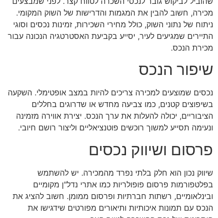
שהוביל לביקוש גובר לנכסי השכרה לטווח קצר. לפני שמבצעים
מכירה, חשוב להבין את המגמות והדרישות של השוק המקומי.
ניתוח של נתוני השוק, כולל מחירי השכירות, זמינות נכסים וסוגי
התיירים שמגיעים לעיר, יסייע בקביעת האסטרטגיה הנכונה עבור
מכירת הנכס.
שיפור הנכס
נכסים שמוצעים למכירה צריכים להיות במצב אופטימלי. השקעה
בשיפוצים קטנים, כמו צביעה מחדש או שדרוגים בחללים
הציבוריים, יכולה להעלות את ערך הנכס. יצירת אווירה מזמינה
ונעימה תסייע למשוך רוכשים פוטנציאליים וליצור רושם חיובי.
פרסום ושיווק נכסים
שיווק נכון הוא חלק בלתי נפרד מהמכירה. יש להשתמש
בפלטפורמות פרסום פופולריות כמו אתרי נדל"ן מקומיים
ובינלאומיים, רשתות חברתיות ופרסום ממומן. חשוב להציג את
הנכס עם תמונות איכותיות ותיאורים מפורטים שידגישו את