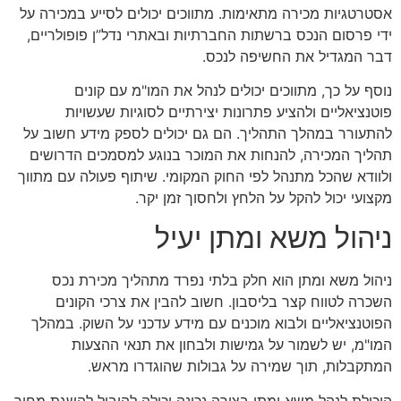
אסטרטגיות מכירה מתאימות. מתווכים יכולים לסייע במכירה על
ידי פרסום הנכס ברשתות החברתיות ובאתרי נדל”ן פופולריים,
דבר המגדיל את החשיפה לנכס.
נוסף על כך, מתווכים יכולים לנהל את המו"מ עם קונים
פוטנציאליים ולהציע פתרונות יצירתיים לסוגיות שעשויות
להתעורר במהלך התהליך. הם גם יכולים לספק מידע חשוב על
תהליך המכירה, להנחות את המוכר בנוגע למסמכים הדרושים
ולוודא שהכל מתנהל לפי החוק המקומי. שיתוף פעולה עם מתווך
מקצועי יכול להקל על הלחץ ולחסוך זמן יקר.
ניהול משא ומתן יעיל
ניהול משא ומתן הוא חלק בלתי נפרד מתהליך מכירת נכס
השכרה לטווח קצר בליסבון. חשוב להבין את צרכי הקונים
הפוטנציאליים ולבוא מוכנים עם מידע עדכני על השוק. במהלך
המו"מ, יש לשמור על גמישות ולבחון את תנאי ההצעות
המתקבלות, תוך שמירה על גבולות שהוגדרו מראש.
היכולת לנהל משא ומתן בצורה נכונה יכולה להוביל להשגת מחיר