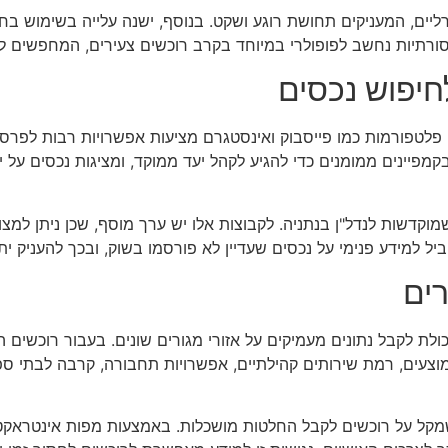
ים, המעניקים תחושת רוגע ושקט. בנוסף, ישנה עלייה בשימוש בחומ
 מסורתיות נחשב לפופולרי במיוחד בקרב רוכשים צעירים, המחפשים
יפוש נכסים
 פלטפורמות כמו פייסבוק ואינסטגרם מציעות אפשרויות רבות לפרס
קמפיינים ממומנים כדי להגיע לקהל יעד ממוקד, ומציגות נכסים על י
מוקדשות לנדל"ן בנתניה. לקבוצות אלו יש ערך מוסף, שכן ניתן למצו
ל למידע פנימי על נכסים שעדיין לא פורסמו בשוק, ובכך להעניק יתר
רים
לת לקבל נתונים מעמיקים על אזורי מגורים שונים. בעבור רוכשים המ
וצעים, רמת שירותים קהילתיים, אפשרויות תחבורה, קרבה לבתי ספר 
שמקל על רוכשים לקבל החלטות מושכלות. באמצעות מפות אינטראקטי