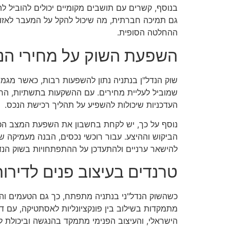
בנוסף, קשרים עם תושבים מקומיים יכולים להוביל להז
גם תמיכה חברתית, מה שיכול להקל על המעבר לאזור
ההחלטה הסופית.
השפעת השוק על מחירי הנד
שוק הנדל"ן בנתניה נתון להשפעות רבות, כאשר מגמות
שמוביל לעליית מחירים. עם ההשקעות בתשתיות, הרחבו
העדכניות שיכולות להשפיע על תהליך רכישת הנכס.
נוסף על כך, יש לקחת בחשבון את השפעת המצב הכלכל
הביקוש וההיצע. עבור רוכשי נכסים, הבנה מעמיקה ש
להישאר ערניים ולהתעדכן על ההתפתחויות בשוק הנדל
טרנדים בעיצוב פנים לדירות
כשהשוק הנדל"ני בנתניה מתפתח, כך גם הטעמים והד
מתמקדות בשילוב בין פונקציונליות לאסתטיקה, עם דג
הישראלי, והעיצוב הפנימי מתמקד בהנגשה וביכולת לי