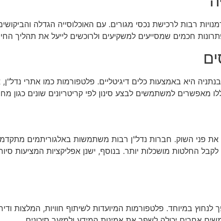
ה
ויות רבות לרכישת נכסי מגורים. עם האוכלוסייה הגדלה והביקושי
תרונות חכמים שמסייעים למשקיעים ולרוכשים לייעל את תהליך החיפ
ים
נתניה היא באמצעות כלים דיגיטליים. פלטפורמות כמו אתרי נדל"ן,
ללו מאפשרים למשתמשים לבצע סינון לפי קריטריונים שונים כגון מחי
ת את פני השוק. חברות נדל"ן רבות משתמשות באלגוריתמים מתקדמים 
לקבל החלטות מושכלות יותר. בנוסף, ישנן אפליקציות המציעות סיור
פך לנחוץ במיוחד. פלטפורמות המיועדות לשיתוף חוויות, המלצות ודי
ם אחרים יכולה לשפר את אמינות המידע ולמזער סיכונים.