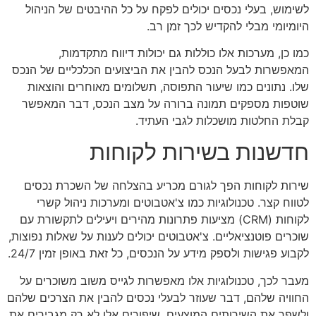
לשימוש, בעלי נכסים יכולים לפקח על כל ההיבטים של הניהול
היומיומי מבלי להקדיש לכך זמן רב.
כמו כן, מערכות אלו כוללות גם יכולות דיווח מתקדמות,
המאפשרות לבעל הנכס להבין את הביצועים הכלכליים של הנכס
שלו. נתונים כמו שיעור התפוסה, תשלומים מאוחרים והוצאות
שוטפות מספקים תמונה ברורה על מצב הנכס, דבר המאפשר
קבלת החלטות מושכלות לגבי העתיד.
חדשנות בשירות לקוחות
שירות לקוחות הפך לגורם מכריע בהצלחה של השכרת נכסים
לטווח קצר. טכנולוגיות כמו צ'אטבוטים ומערכות ניהול קשרי
לקוחות (CRM) מציעות פתרונות מהירים ויעילים לתקשורת עם
שוכרים פוטנציאליים. צ'אטבוטים יכולים לענות על שאלות נפוצות,
לקבוע פגישות ולספק מידע על הנכסים, כל זאת באופן זמין 24/7.
מעבר לכך, טכנולוגיות אלו מאפשרות לגייס משוב משוכרים על
החוויה שלהם, דבר שעוזר לבעלי נכסים להבין את הצרכים שלהם
ולשפר את השירותים המוצעים. שיפורים אלו לא רק מגבירים את