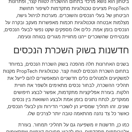
ביטחון הוא נושא מרכזי בתחום ההשכרה לטווח קצר, ופתרונות
PropTech מציעים טכנולוגיות מתקדמות לשיפור תחושת
הביטחון של בעלי הנכסים והשוכרים. מערכות לניהול גישה,
מצלמות אבטחה וטכנולוגיות חכמות מאפשרות מעקב ובקרה על
הנכסים בזמן אמת. כלים אלו מספקים שקט נפשי לבעלי הנכסים,
ומבטיחים שהשוכרים ייהנו מחוויית מגורים בטוחה ונעימה.
חדשנות בשוק השכרת הנכסים
בשנים האחרונות חלה מהפכה בשוק השכרת הנכסים, במיוחד
בתחום השכרת הנכסים לטווח קצר. טכנולוגיות PropTech מקנות
למשקיעים ולמנהלים כלים חדשניים המאפשרים להם לייעל את
תהליכי ההשכרה, לבחור נכסים מתאימים ולשפר את חוויית
הלקוח. בעזרת אפליקציות מתקדמות, אפשר לבצע חיפושים
ממוקדים, לנתח נתונים בזמן אמת ולבצע השוואות בין נכסים
שונים. זהו תהליך שמסייע הן לשוכרי הדירות והן לבעלי הנכסים,
כאשר כל צד נהנה מהתאמה טובה יותר לצרכים שלו.
כמו כן, חדשנות זו משפיעה גם על תהליכי תמחור. בעזרת
אלגוריתמים מתקדמים, ניתן לקבוע מחירים דינמיים שמתאימים