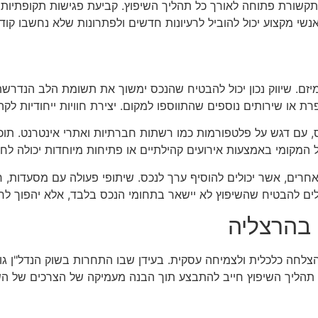
שורת פתוחה לאורך כל תהליך השיפוץ. קביעת פגישות תקופתיות והג
שי מקצוע יכול להוביל לרעיונות חדשים ולפתרונות שלא נחשבו קודם
יזם. שיווק נכון יכול להבטיח שהנכס ימשוך את תשומת הלב הנדרשת
פרת או שירותים נוספים שהתווספו למקום. יצירת חוויות ייחודיות ל
נכס, עם דגש על פלטפורמות כמו רשתות חברתיות ואתרי אינטרנט. תוכן 
הל המקומי באמצעות אירועים קהילתיים או פתיחות מיוחדות יכולה ל
אחרים, אשר יכולים להוסיף ערך לנכס. שיתופי פעולה עם מסעדות, חנ
ולים להבטיח שהשיפוץ לא יישאר בתחומי הנכס בלבד, אלא יהפוך ל
 בהרצליה
צלחה כלכלית ולצמיחה עסקית. בעידן שבו התחרות בשוק הנדל"ן גו
תהליך השיפוץ חייב להתבצע תוך הבנה מעמיקה של הצרכים של השו