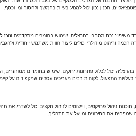
ן מוקפד. ההבנה של הצרכים העסקיים של בעל הנכס ודרישות השוק 
נציאליים. תכנון נכון יכול למנוע בעיות בהמשך ולחסוך זמן וכסף.
פרד משיפוץ נכס מסחרי בהרצליה. שימוש בחומרים מתקדמים וטכנול
רה חכמה וריהוט מודולרי יכולים ליצור חווית משתמש ייחודית ולהג
בהרצליה יכול לכלול פתרונות ירוקים. שימוש בחומרים ממוחזרים, הת
לויות התפעול. לקוחות רבים מעריכים עסקים שמקפידים על קיימו
וכנות ניהול פרויקטים, ויישומים לניהול תקציב יכול לשדרג את תה
 שמפחית את הסיכונים ומייעל את התהליך.