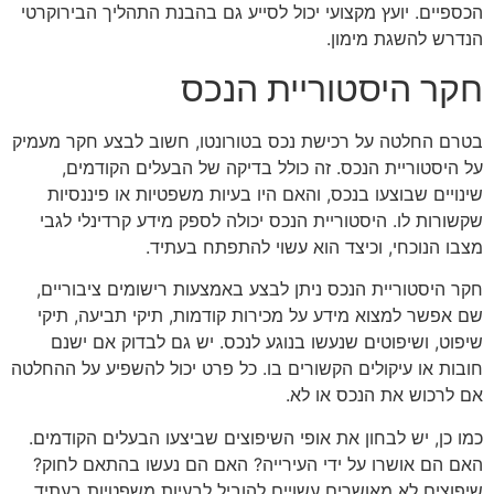
הכספיים. יועץ מקצועי יכול לסייע גם בהבנת התהליך הבירוקרטי
הנדרש להשגת מימון.
חקר היסטוריית הנכס
בטרם החלטה על רכישת נכס בטורונטו, חשוב לבצע חקר מעמיק
על היסטוריית הנכס. זה כולל בדיקה של הבעלים הקודמים,
שינויים שבוצעו בנכס, והאם היו בעיות משפטיות או פיננסיות
שקשורות לו. היסטוריית הנכס יכולה לספק מידע קרדינלי לגבי
מצבו הנוכחי, וכיצד הוא עשוי להתפתח בעתיד.
חקר היסטוריית הנכס ניתן לבצע באמצעות רישומים ציבוריים,
שם אפשר למצוא מידע על מכירות קודמות, תיקי תביעה, תיקי
שיפוט, ושיפוטים שנעשו בנוגע לנכס. יש גם לבדוק אם ישנם
חובות או עיקולים הקשורים בו. כל פרט יכול להשפיע על ההחלטה
אם לרכוש את הנכס או לא.
כמו כן, יש לבחון את אופי השיפוצים שביצעו הבעלים הקודמים.
האם הם אושרו על ידי העירייה? האם הם נעשו בהתאם לחוק?
שיפוצים לא מאושרים עשויים להוביל לבעיות משפטיות בעתיד,