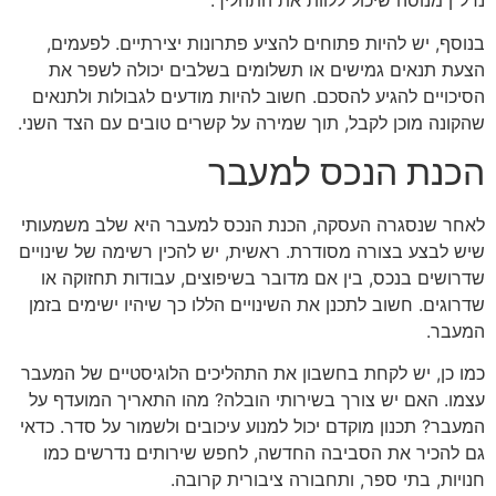
נדל"ן מנוסה שיכול ללוות את התהליך.
בנוסף, יש להיות פתוחים להציע פתרונות יצירתיים. לפעמים,
הצעת תנאים גמישים או תשלומים בשלבים יכולה לשפר את
הסיכויים להגיע להסכם. חשוב להיות מודעים לגבולות ולתנאים
שהקונה מוכן לקבל, תוך שמירה על קשרים טובים עם הצד השני.
הכנת הנכס למעבר
לאחר שנסגרה העסקה, הכנת הנכס למעבר היא שלב משמעותי
שיש לבצע בצורה מסודרת. ראשית, יש להכין רשימה של שינויים
שדרושים בנכס, בין אם מדובר בשיפוצים, עבודות תחזוקה או
שדרוגים. חשוב לתכנן את השינויים הללו כך שיהיו ישימים בזמן
המעבר.
כמו כן, יש לקחת בחשבון את התהליכים הלוגיסטיים של המעבר
עצמו. האם יש צורך בשירותי הובלה? מהו התאריך המועדף על
המעבר? תכנון מוקדם יכול למנוע עיכובים ולשמור על סדר. כדאי
גם להכיר את הסביבה החדשה, לחפש שירותים נדרשים כמו
חנויות, בתי ספר, ותחבורה ציבורית קרובה.