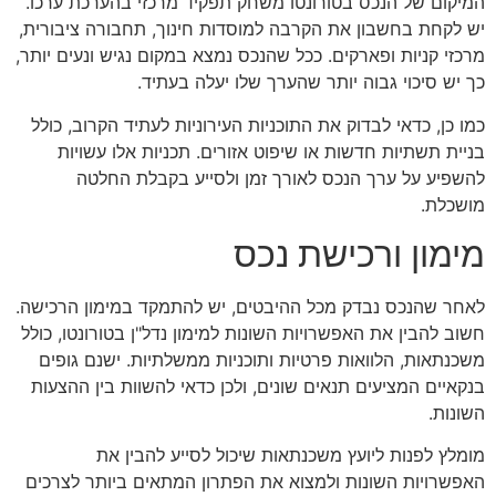
המיקום של הנכס בטורונטו משחק תפקיד מרכזי בהערכת ערכו.
יש לקחת בחשבון את הקרבה למוסדות חינוך, תחבורה ציבורית,
מרכזי קניות ופארקים. ככל שהנכס נמצא במקום נגיש ונעים יותר,
כך יש סיכוי גבוה יותר שהערך שלו יעלה בעתיד.
כמו כן, כדאי לבדוק את התוכניות העירוניות לעתיד הקרוב, כולל
בניית תשתיות חדשות או שיפוט אזורים. תכניות אלו עשויות
להשפיע על ערך הנכס לאורך זמן ולסייע בקבלת החלטה
מושכלת.
מימון ורכישת נכס
לאחר שהנכס נבדק מכל ההיבטים, יש להתמקד במימון הרכישה.
חשוב להבין את האפשרויות השונות למימון נדל"ן בטורונטו, כולל
משכנתאות, הלוואות פרטיות ותוכניות ממשלתיות. ישנם גופים
בנקאיים המציעים תנאים שונים, ולכן כדאי להשוות בין ההצעות
השונות.
מומלץ לפנות ליועץ משכנתאות שיכול לסייע להבין את
האפשרויות השונות ולמצוא את הפתרון המתאים ביותר לצרכים