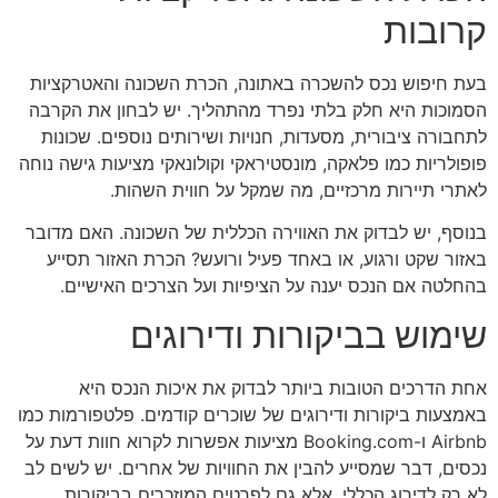
קרובות
בעת חיפוש נכס להשכרה באתונה, הכרת השכונה והאטרקציות
הסמוכות היא חלק בלתי נפרד מהתהליך. יש לבחון את הקרבה
לתחבורה ציבורית, מסעדות, חנויות ושירותים נוספים. שכונות
פופולריות כמו פלאקה, מונסטיראקי וקולונאקי מציעות גישה נוחה
לאתרי תיירות מרכזיים, מה שמקל על חווית השהות.
בנוסף, יש לבדוק את האווירה הכללית של השכונה. האם מדובר
באזור שקט ורגוע, או באחד פעיל ורועש? הכרת האזור תסייע
בהחלטה אם הנכס יענה על הציפיות ועל הצרכים האישיים.
שימוש בביקורות ודירוגים
אחת הדרכים הטובות ביותר לבדוק את איכות הנכס היא
באמצעות ביקורות ודירוגים של שוכרים קודמים. פלטפורמות כמו
Airbnb ו-Booking.com מציעות אפשרות לקרוא חוות דעת על
נכסים, דבר שמסייע להבין את החוויות של אחרים. יש לשים לב
לא רק לדירוג הכללי, אלא גם לפרטים המוזכרים בביקורות.