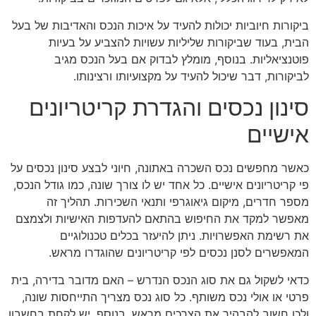
ביקורות חיוביות יכולות להעיד על איכות הנכס והאדיבות של בעל
הבית, בעוד שביקורות שליליות עשויות להצביע על בעיות
פוטנציאליות. בנוסף, מומלץ לבדוק אם בעל הנכס מגיב
לביקורות, דבר שיכול להעיד על מקצועיותו ורצינותו.
סינון נכסים והגדרת קריטריונים
אישיים
כאשר מחפשים נכס השכרה באתונה, חיוני לבצע סינון נכסים על
פי קריטריונים אישיים. כל אחד יש לו צורך שונה, כמו גודל הנכס,
מספר חדרים, מיקום גיאוגרפי ותנאי השכירות. תהליך זה
מאפשר למקד את החיפוש בהתאם להעדפות האישיות ולצמצם
את רשימת האפשרויות. ניתן להיעזר בכלים טכנולוגיים
המאפשרים לסנן נכסים לפי קריטריונים שהוגדרו מראש.
כדאי לשקול גם את סוג הנכס הנדרש – האם מדובר בדירה, בית
פרטי או אולי נכס משותף. כל סוג נכס מצריך התייחסות שונה,
ולכן חשוב להבהיר את הצרכים מראש. בנוסף, יש לקחת בחשבון