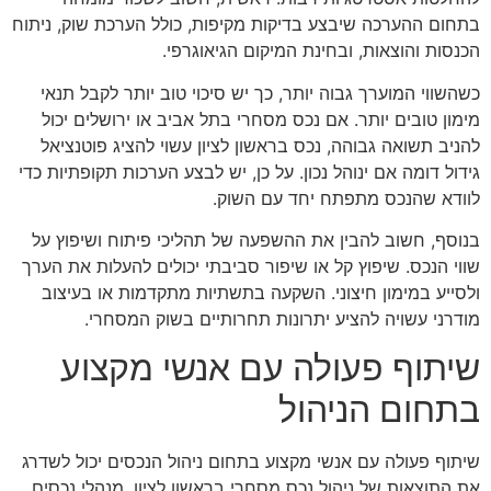
בתחום ההערכה שיבצע בדיקות מקיפות, כולל הערכת שוק, ניתוח
הכנסות והוצאות, ובחינת המיקום הגיאוגרפי.
כשהשווי המוערך גבוה יותר, כך יש סיכוי טוב יותר לקבל תנאי
מימון טובים יותר. אם נכס מסחרי בתל אביב או ירושלים יכול
להניב תשואה גבוהה, נכס בראשון לציון עשוי להציג פוטנציאל
גידול דומה אם ינוהל נכון. על כן, יש לבצע הערכות תקופתיות כדי
לוודא שהנכס מתפתח יחד עם השוק.
בנוסף, חשוב להבין את ההשפעה של תהליכי פיתוח ושיפוץ על
שווי הנכס. שיפוץ קל או שיפור סביבתי יכולים להעלות את הערך
ולסייע במימון חיצוני. השקעה בתשתיות מתקדמות או בעיצוב
מודרני עשויה להציע יתרונות תחרותיים בשוק המסחרי.
שיתוף פעולה עם אנשי מקצוע
בתחום הניהול
שיתוף פעולה עם אנשי מקצוע בתחום ניהול הנכסים יכול לשדרג
את התוצאות של ניהול נכס מסחרי בראשון לציון. מנהלי נכסים