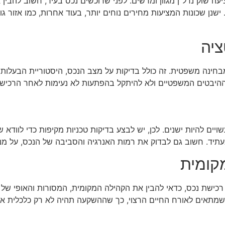
ה שוק נדל"ן מגוון ומרשים. לפני שרוכשים נכס בעיר, חשוב להבין א
נן שכונות המציעות מחירים נוחים יותר, בעוד אחרות, כמו אזור גות
ציה
חינה משפטית. זה כולל בדיקות על מצב הנכס, היסטוריית הבעלות וכ
 ההיבטים המשפטיים ולא להיתקל בהפתעות לא נעימות לאחר הרכישה
ויים להיות ישנים. לכן, יש לבצע בדיקות טכניות מקיפות כדי לווד
 בעתיד. חשוב גם לבדוק את רמות האנרגיה והסביבה של הנכס, על
קומית
רכישת נכס, כדאי להבין את הקהילה המקומית, המסורות והאופי של ה
שמתאים לאורח החיים הרצוי, כך שההשקעה תהיה לא רק כלכלית אל