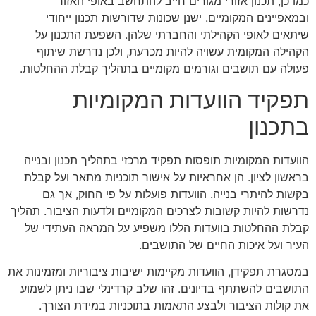
כמו כן, תכנון אזורי מגורים חייב להתחשב באופי האזור
ובמאפיינים המקומיים. ישנן שכונות שדורשות תכנון ייחודי
שיתאים לאופי הקהילתי והחברתי שלהן. השפעת התכנון על
הקהילה המקומית עשויה להיות מכרעת, ולכן נדרשת שיתוף
פעולה עם תושבים וגורמים מקומיים בתהליך קבלת ההחלטות.
תפקיד הוועדות המקומיות
בתכנון
הוועדות המקומיות תופסות תפקיד מרכזי בתהליך תכנון ובנייה
בראשון לציון. הן אחראיות על אישור תוכניות מתאר ועל קבלת
בקשות להיתרי בנייה. הוועדות פועלות על פי החוק, אך גם
נדרשות להיות קשובות לצרכים המקומיים ולדעות הציבור. תהליך
קבלת ההחלטות בוועדות הללו משפיע על המראה העתידי של
העיר ועל איכות החיים של התושבים.
במסגרת תפקידן, הוועדות מקיימות ישיבות ציבוריות ומזמינות את
התושבים להשתתף בדיונים. זהו שלב קרדינלי שבו ניתן לשמוע
את קולות הציבור ולבצע התאמות בתוכניות במידת הצורך.