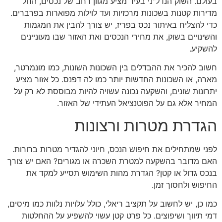
בעולם. השוק הנדל"ני בעיר מציע מגוון רחב של נכסים, החל
מדירות קטנות בשכונות מרכזיות ועד לוילות מפוארות בפרברים.
כדי להצליח באיתור נכס בפריז, יש צורך להבין את המגמות
והשינויים בשוק, את מחירי הנכסים ואת האזור שבו מעוניינים
להשקיע.
חשוב להכיר את ההבדלים בין השכונות השונות, כמו מונמרטר,
מארה, או השכונות החדשות יותר כמו לה דפנס. כל אזור מציע
יתרונות שונים, והשקעה נכונה עשויה להיות מבוססת לא רק על
המחיר אלא גם על הפוטנציאל העתידי של האזור.
הגדרת מטרות ורצונות
לפני שמתחילים את חיפוש הנכס, חיוני להגדיר מטרות ברורות.
האם מדובר בהשקעה למטרת השכרה או מגורים? האם יש צורך
בנכס גדול או קטן? הגדרת מהות השימוש תסייע למקד את
החיפוש ולחסוך זמן.
כמו כן, יש לחשוב על תקציב ריאלי, כולל עלויות נלוות כמו מיסים,
דמי תיווך ושיפוצים. כל פרט קטן עשוי להשפיע על ההחלטות