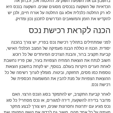
בחשבון גם את השפעת השוק על החלטות אלו, ולבחון את
הכדאיות של השקעה בנכסים מסוגים שונים. השקעה בנכס היא
לא רק החלטה כלכלית אלא גם החלטה על אורח חיים, ולכן יש
להקדיש את הזמן והמשאבים הנדרשים לתכנון נכון ומדויק.
הכנה לקראת רכישת נכס
לפני שמתחילים בתהליך רכישת נכס בפריז, יש צורך בהכנה
יסודית. הכנה זו כוללת הבנה מעמיקה של המצב הכלכלי האישי,
קביעת תקציב ברור, והבנת הצרכים המיוחדים של כל רוכש.
חשוב לנתח את הוצאות המחיה הצפויות בעיר, שכן פריז נחשבת
לאחת הערים היקרות בעולם. בנוסף, יש לקחת בחשבון הוצאות
נוספות כמו מסים, תחזוקה, וביטוח. מומלץ לערוך רשימה של כל
ההוצאות הצפויות על מנת להבין את המשמעות הכספית של
רכישת נכס.
לאחר קביעת התקציב, יש להתמקד בסוג הנכס הרצוי. האם
מדובר בדירה להשקעה, דירה למגורים, או נכס מסחרי? כל סוג
נכס מגיע עם יתרונות וחסרונות שונים, ויש צורך לבצע מחקר
מעמיק על כל אחד מהם. חשוב גם לבדוק את השוק המקומי ואת