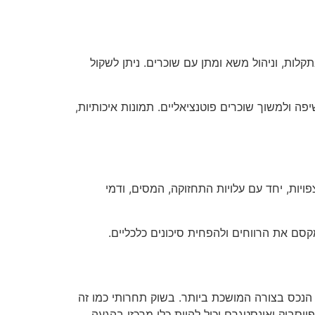
קלות, וניהול משא ומתן עם שוכרים. ניתן לשקול
מות השכרת נכסים כמו Airbnb ו-Booking.com, יכול לשפר את החשיפה ולמשוך שוכרים פוטנציאליים. תמונות איכותיות,
ות, יחד עם עלויות התחזוקה, המסים, ודמי
קסם את הרווחים ולהפחית סיכונים כלכליים.
נכס בצורה המושכת ביותר. בשוק תחרותי כמו זה
סבוק ואינסטגרם יכול להוות כלי מרכזי בהגעה