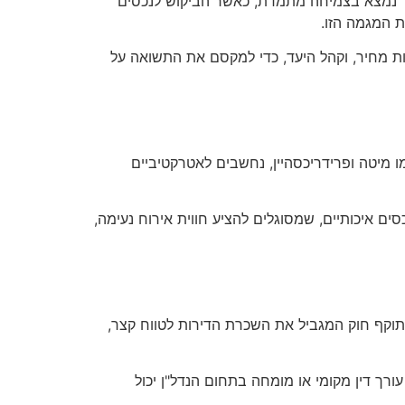
יר נמצא בצמיחה מתמדת, כאשר הביקוש לנכסים
ת המגמה הזו.
ת מחיר, וקהל היעד, כדי למקסם את התשואה על
 מיטה ופרידריכסהיין, נחשבים לאטרקטיביים
ם איכותיים, שמסוגלים להציע חווית אירוח נעימה,
לטווח קצר בברלין מחייבת הבנה מעמיקה של החוקים והרגולציות הרלוונטיות. בשנת 2016 נכנס לתוקף חוק המגביל את השכרת הדירות לטווח קצר,
רך דין מקומי או מומחה בתחום הנדל"ן יכול