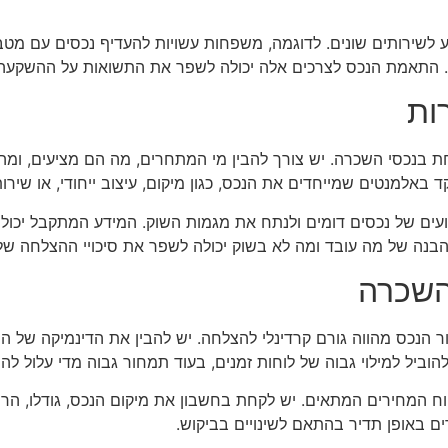
 לשירותים שונים. לדוגמה, משפחות עשויות להעדיף נכסים עם מטב
ית. התאמת הנכס לצרכים אלה יכולה לשפר את התשואות על ההשקעה
ות
בנכסי השכרה. יש צורך להבין מי המתחרים, מה הם מציעים, ומהן
 באלמנטים שמייחדים את הנכס, כגון מיקום, עיצוב ייחודי, או שיר
עים של נכסים דומים ולנתח את מגמות השוק. המידע המתקבל יכול ל
ההבנה של מה עובד ומה לא בשוק יכולה לשפר את סיכויי ההצלחה 
השכרה
הנכס מהווה גורם קרדינלי להצלחה. יש להבין את הדינמיקה של השו
ביל למילוי גבוה של לוחות זמנים, בעוד תמחור גבוה מדי עלול להר
 המחירים המתאים. יש לקחת בחשבון את מיקום הנכס, גודלו, הריהו
ים באופן תדיר בהתאם לשינויים בביקוש.