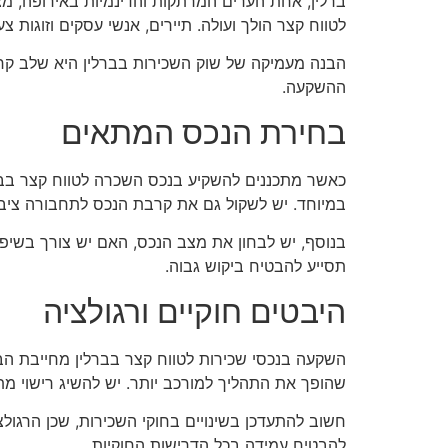
ברלין, אחת הערים המרתקות והדינמיות באירופה, מ
לטווח קצר הולך ועולה. תיירים, אנשי עסקים וזוגות
הבנה מעמיקה של שוק השכירות בברלין היא שלב קרד
ההשקעה.
בחירת הנכס המתאים
כאשר מתכננים להשקיע בנכס השכרה לטווח קצר בברלי
במיוחד. יש לשקול גם את קרבת הנכס לתחבורה ציבורי
בנוסף, יש לבחון את מצב הנכס, האם יש צורך בשיפו
תסייע להבטיח ביקוש גבוה.
היבטים חוקיים ורגולציה
שהופך את התהליך למורכב יותר. יש להשיג רישוי מת
חשוב להתעדכן בשינויים בחוקי השכירות, שכן הרגולצ
להבטיח עמידה בכל הדרישות החוקיות.