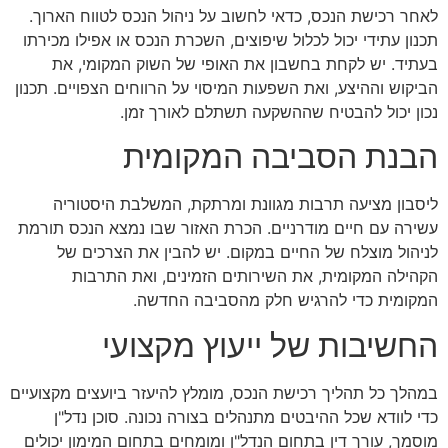
לאחר רכישת הנכס, כדאי לחשוב על ניהול הנכס לטווח הארוך.
תכנון עתידי יכול לכלול שיפוצים, השכרת הנכס או אפילו מכירתו
בעתיד. יש לקחת בחשבון את האופי של השוק המקומי, את
הביקוש וההיצע, ואת השפעות המיסוי על הרווחים הצפויים. תכנון
נכון יכול להבטיח שההשקעה תשתלם לאורך זמן.
הבנת הסביבה המקומית
ליסבון מציעה תרבות מגוונת ומרתקת, המשלבת היסטוריה
עשירה עם חיים מודרניים. הכרת האזור שבו נמצא הנכס תורמת
לניהול מוצלח של החיים במקום. יש להבין את הצרכים של
הקהילה המקומית, את השירותים הזמינים, ואת התרבות
המקומית כדי להרגיש חלק מהסביבה החדשה.
החשיבות של ייעוץ מקצועי
במהלך כל תהליך רכישת הנכס, מומלץ להיעזר ביועצים מקצועיים
כדי לוודא שכל ההיבטים מתנהלים בצורה נכונה. סוכן נדל"ן
מוסמך, עורך דין בתחום הנדל"ן ומומחים בתחום המימון יכולים