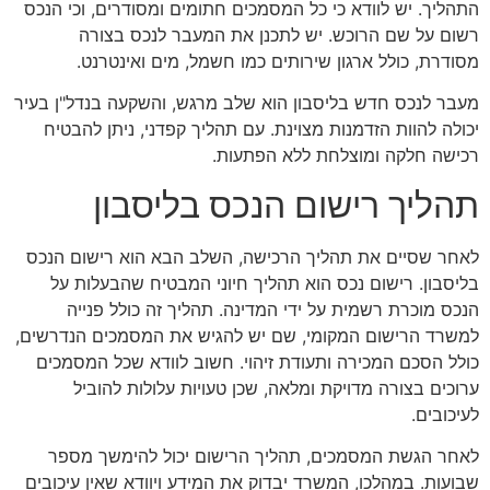
התהליך. יש לוודא כי כל המסמכים חתומים ומסודרים, וכי הנכס
רשום על שם הרוכש. יש לתכנן את המעבר לנכס בצורה
מסודרת, כולל ארגון שירותים כמו חשמל, מים ואינטרנט.
מעבר לנכס חדש בליסבון הוא שלב מרגש, והשקעה בנדל"ן בעיר
יכולה להוות הזדמנות מצוינת. עם תהליך קפדני, ניתן להבטיח
רכישה חלקה ומוצלחת ללא הפתעות.
תהליך רישום הנכס בליסבון
לאחר שסיים את תהליך הרכישה, השלב הבא הוא רישום הנכס
בליסבון. רישום נכס הוא תהליך חיוני המבטיח שהבעלות על
הנכס מוכרת רשמית על ידי המדינה. תהליך זה כולל פנייה
למשרד הרישום המקומי, שם יש להגיש את המסמכים הנדרשים,
כולל הסכם המכירה ותעודת זיהוי. חשוב לוודא שכל המסמכים
ערוכים בצורה מדויקת ומלאה, שכן טעויות עלולות להוביל
לעיכובים.
לאחר הגשת המסמכים, תהליך הרישום יכול להימשך מספר
שבועות. במהלכו, המשרד יבדוק את המידע ויוודא שאין עיכובים