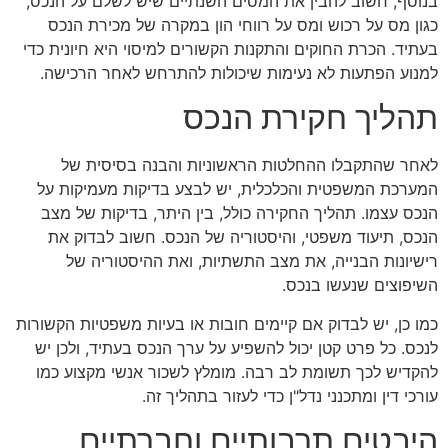
בנוסף, חשוב להבין את המסים השנתיים שיש לשלם על הנכס,
כגון מס על רכוש ומס על רווחי הון במקרה של מכירת הנכס
בעתיד. הכרת החוקים והתקנות הקשורים למיסוי היא חיונית כדי
למנוע הפתעות לא נעימות שיכולות להתרחש לאחר הרכישה.
תהליך חקירת הנכס
לאחר שהתקבלו ההחלטות הראשוניות והבנה בסיסית של
המערכת המשפטית והכלכלית, יש לבצע בדיקות מעמיקות על
הנכס עצמו. תהליך החקירה כולל, בין היתר, בדיקות של מצב
הנכס, תיעוד משפטי, והיסטוריה של הנכס. חשוב לבדוק את
רישיונות הבנייה, את מצב התשתיות, ואת ההיסטוריה של
השיפוצים שנעשו בנכס.
כמו כן, יש לבדוק אם קיימים חובות או בעיות משפטיות הקשורות
לנכס. כל פרט קטן יכול להשפיע על ערך הנכס בעתיד, ולכן יש
להקדיש לכך תשומת לב רבה. מומלץ לשכור אנשי מקצוע כמו
עורכי דין ומתכנני נדל"ן כדי לעזור בתהליך זה.
היבטים תרבותיים וחברתיים