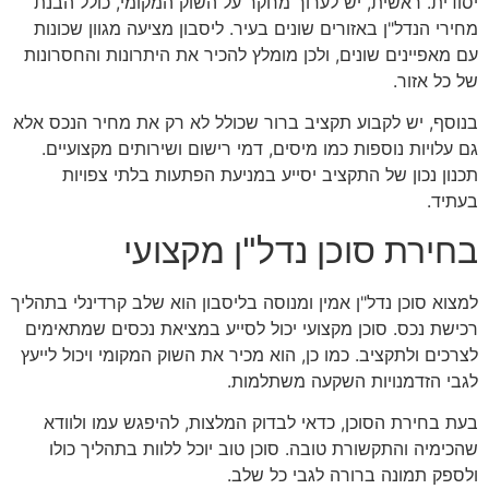
יסודית. ראשית, יש לערוך מחקר על השוק המקומי, כולל הבנת
מחירי הנדל"ן באזורים שונים בעיר. ליסבון מציעה מגוון שכונות
עם מאפיינים שונים, ולכן מומלץ להכיר את היתרונות והחסרונות
של כל אזור.
בנוסף, יש לקבוע תקציב ברור שכולל לא רק את מחיר הנכס אלא
גם עלויות נוספות כמו מיסים, דמי רישום ושירותים מקצועיים.
תכנון נכון של התקציב יסייע במניעת הפתעות בלתי צפויות
בעתיד.
בחירת סוכן נדל"ן מקצועי
למצוא סוכן נדל"ן אמין ומנוסה בליסבון הוא שלב קרדינלי בתהליך
רכישת נכס. סוכן מקצועי יכול לסייע במציאת נכסים שמתאימים
לצרכים ולתקציב. כמו כן, הוא מכיר את השוק המקומי ויכול לייעץ
לגבי הזדמנויות השקעה משתלמות.
בעת בחירת הסוכן, כדאי לבדוק המלצות, להיפגש עמו ולוודא
שהכימיה והתקשורת טובה. סוכן טוב יוכל ללוות בתהליך כולו
ולספק תמונה ברורה לגבי כל שלב.