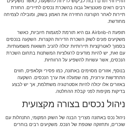
התיירותי תורם רבות לביקוש לדירות להשקעה, כאשר משקיעים
רבים רואים פוטנציאל גבוה בהשכרת נכסים לתיירים. החזרת
תיירות לאחר הקורונה החזירה את האמון בשוק, ומובילה לצמיחה
מחודשת.
תופעת ה-Airbnb גם היא תורמת למגמות חיוביות, כאשר
משקיעים פונים לשוק השכרת הדירות הקצרות. השקעה בנכסים
בסמוך לאטרקציות תיירותיות יכולה להניב תשואות משמעותיות.
עם זאת, יש להיות מודעים לרגולציות המשתנות בתחום השכרת
הנכסים, אשר עשויות להשפיע על הרווחיות.
בנוסף, אזורים מסוימים באתונה, כמו פסירי וקלאפיס, חווים
התחדשות עירונית, מה שמעלה את ערך הנכסים. השקעה
באזורים אלו יכולה להיות אסטרטגיה משתלמת, אך יש לבצע
בדיקות מקיפות לפני קבלת ההחלטה.
ניהול נכסים בצורה מקצועית
ניהול נכס באתונה מצריך הבנה של השוק המקומי, התנהלות עם
שוכרים, ותחזוקה שוטפת של הנכס. משקיעים רבים בוחרים