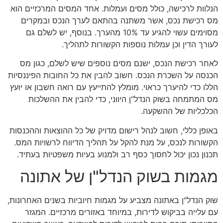
הנלוות לרכישה, כולל מסים ועמלות. אחד המסים המרכזיים הוא
מס רכישת נכס, אשר משתנה בהתאם לערך הנכס ובמקרים
מסוימים עשוי להגיע עד 10% מהערך. בנוסף, יש לשלם גם
לעורך הדין וכן עמלות נוספות הקשורות לתהליך.
לאחר רכישת הנכס, ישנם מסים נוספים שיש לשלם, כגון מס
הכנסה על השכרת הנכס. חשוב להבין את כל החובות הפיננסיות
הללו כדי להיערך כראוי. מומלץ להתייעץ עם רואה חשבון או יועץ
מס המתמחה בשוק הנדל"ן היווני, כדי להבין את ההשלכות
הכלכליות של ההשקעה.
באופן כללי, חשוב לנהל רישום מדויק של כל ההוצאות וההכנסות
הקשורות לנכס, על מנת להקל על תהליך הדיווח לרשויות המס.
תכנון נכון יכול לחסוך כסף רב ולמנוע בעיות משפטיות בעתיד.
מגמות בשוק הנדל"ן של אתונה
שוק הנדל"ן באתונה מצביע על מגמות חיוביות בשנים האחרונות,
עם עלייה בביקוש לדירות, במיוחד באזורים מרכזיים. המגזר