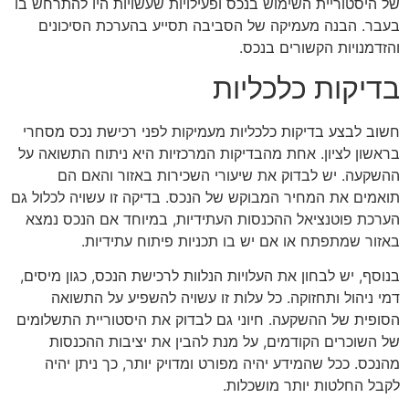
של היסטוריית השימוש בנכס ופעילויות שעשויות היו להתרחש בו
בעבר. הבנה מעמיקה של הסביבה תסייע בהערכת הסיכונים
והזדמנויות הקשורים בנכס.
בדיקות כלכליות
חשוב לבצע בדיקות כלכליות מעמיקות לפני רכישת נכס מסחרי
בראשון לציון. אחת מהבדיקות המרכזיות היא ניתוח התשואה על
ההשקעה. יש לבדוק את שיעורי השכירות באזור והאם הם
תואמים את המחיר המבוקש של הנכס. בדיקה זו עשויה לכלול גם
הערכת פוטנציאל ההכנסות העתידיות, במיוחד אם הנכס נמצא
באזור שמתפתח או אם יש בו תכניות פיתוח עתידיות.
בנוסף, יש לבחון את העלויות הנלוות לרכישת הנכס, כגון מיסים,
דמי ניהול ותחזוקה. כל עלות זו עשויה להשפיע על התשואה
הסופית של ההשקעה. חיוני גם לבדוק את היסטוריית התשלומים
של השוכרים הקודמים, על מנת להבין את יציבות ההכנסות
מהנכס. ככל שהמידע יהיה מפורט ומדויק יותר, כך ניתן יהיה
לקבל החלטות יותר מושכלות.