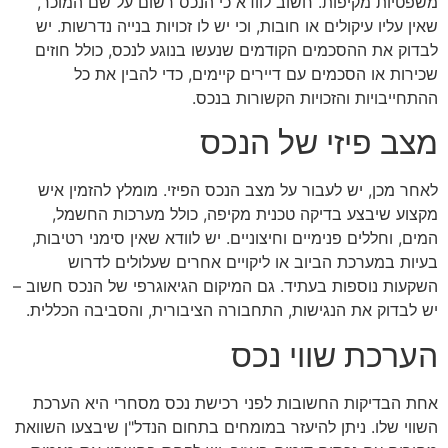
משפטיות מקיפות. חשוב לוודא כי הנכס רשום על שם המוכר,
שאין עליו עיקולים או חובות, וכי יש לו זכויות בנייה נדרשות. יש
לבדוק את ההסכמים הקודמים שנעשו בנוגע לנכס, כולל חוזים
שכירות או הסכמים עם דיירים קיימים, כדי להבין את כל
ההתחייבויות והזכויות הקשורות בנכס.
מצב פיזי של הנכס
לאחר מכן, יש לעבור על מצב הנכס הפיזי. מומלץ להזמין איש
מקצוע שיבצע בדיקה טכנית מקיפה, כולל מערכות החשמל,
המים, וחללים פנימיים וחיצוניים. יש לוודא שאין סימני רטיבות,
בעיות במערכת הביוב או ליקויים אחרים שעלולים לדרוש
השקעות נוספות בעתיד. גם המיקום הגיאוגרפי של הנכס חשוב –
יש לבדוק את הנגישות, התחבורה הציבורית, והסביבה הכללית.
הערכת שווי נכס
אחת הבדיקות החשובות לפני רכישת נכס מסחרי היא הערכת
השווי שלו. ניתן להיעזר במומחים בתחום הנדל"ן שיבצעו השוואת