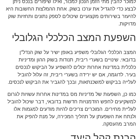
למוכר להבין מתי הזמן הנכון למכור, ואילו שיפורים בנכס ניתן
לבצע כדי להגדיל את ערכו בשוק. אחת ההמלצות החשובות היא
להיעזר בשירותים מקצועיים שיכולים לספק נתונים ותחזיות שוק
מדויקות.
השפעת המצב הכלכלי הגלובלי
המצב הכלכלי הגלובלי משפיע באופן ישיר על שוק הנדל"ן
בדובאי. שינויים בשערי ריבית, תנודות בשוק ההון ומדיניות
כלכלית במדינות אחרות יכולים להשפיע על הביקוש לנכסים
בעיר. לדוגמה, אם יש ירידה בשערי ריבית, זה עלול להוביל
לעלייה בביקוש למשכנתאות, ובכך להגביר את הביקוש לנכסים.
כמו כן, השפעות של מדיניות מס במדינות אחרות עשויות לגרום
למשקיעים לחפש הזדמנויות חדשות בדובאי, דבר שיכול להוביל
לעליית מחירים. המוכרים צריכים להיות מודעים למגמות אלו
ולנתח את השפעתן על תהליך המכירה, על מנת להפיק את
המרב מהעסקה.
הבנת קהל היעד