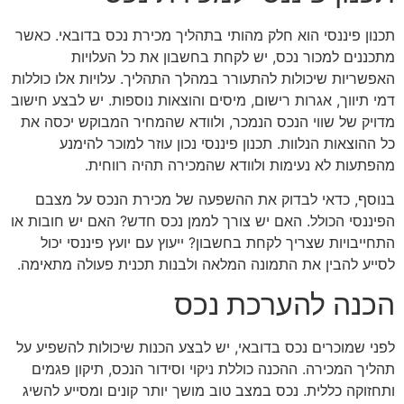
תכנון פיננסי הוא חלק מהותי בתהליך מכירת נכס בדובאי. כאשר
מתכננים למכור נכס, יש לקחת בחשבון את כל העלויות
האפשריות שיכולות להתעורר במהלך התהליך. עלויות אלו כוללות
דמי תיווך, אגרות רישום, מיסים והוצאות נוספות. יש לבצע חישוב
מדויק של שווי הנכס הנמכר, ולוודא שהמחיר המבוקש יכסה את
כל ההוצאות הנלוות. תכנון פיננסי נכון עוזר למוכר להימנע
מהפתעות לא נעימות ולוודא שהמכירה תהיה רווחית.
בנוסף, כדאי לבדוק את ההשפעה של מכירת הנכס על מצבם
הפיננסי הכולל. האם יש צורך לממן נכס חדש? האם יש חובות או
התחייבויות שצריך לקחת בחשבון? ייעוץ עם יועץ פיננסי יכול
לסייע להבין את התמונה המלאה ולבנות תכנית פעולה מתאימה.
הכנה להערכת נכס
לפני שמוכרים נכס בדובאי, יש לבצע הכנות שיכולות להשפיע על
תהליך המכירה. ההכנה כוללת ניקוי וסידור הנכס, תיקון פגמים
ותחזוקה כללית. נכס במצב טוב מושך יותר קונים ומסייע להשיג