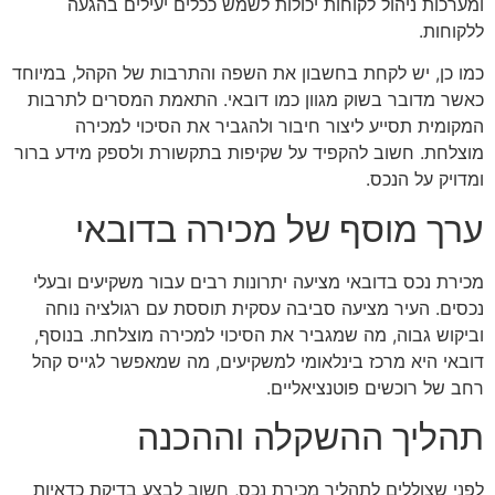
ומערכות ניהול לקוחות יכולות לשמש ככלים יעילים בהגעה
ללקוחות.
כמו כן, יש לקחת בחשבון את השפה והתרבות של הקהל, במיוחד
כאשר מדובר בשוק מגוון כמו דובאי. התאמת המסרים לתרבות
המקומית תסייע ליצור חיבור ולהגביר את הסיכוי למכירה
מוצלחת. חשוב להקפיד על שקיפות בתקשורת ולספק מידע ברור
ומדויק על הנכס.
ערך מוסף של מכירה בדובאי
מכירת נכס בדובאי מציעה יתרונות רבים עבור משקיעים ובעלי
נכסים. העיר מציעה סביבה עסקית תוססת עם רגולציה נוחה
וביקוש גבוה, מה שמגביר את הסיכוי למכירה מוצלחת. בנוסף,
דובאי היא מרכז בינלאומי למשקיעים, מה שמאפשר לגייס קהל
רחב של רוכשים פוטנציאליים.
תהליך ההשקלה וההכנה
לפני שצוללים לתהליך מכירת נכס, חשוב לבצע בדיקת כדאיות