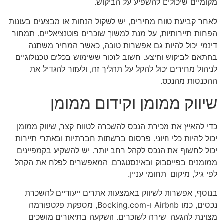
מקומיים שיכולים להשפיע על הביקוש.
לאחר קביעת טווח מחירים, יש לשקול הנחות או מבצעים בעונות
הפחות תיירותיות, על מנת למשוך שוכרים פוטנציאליים. תמחור
דינמי יכול להיות גם אפשרות טובה, כאשר המחיר משתנה
בהתאם לביקוש והיצע. חשוב לזכור ששימוש בכלים טכנולוגיים
לניהול מחירים יכול להקל על תהליך זה, ולעזור להגדיל את
ההכנסות מהנכס.
שיווק ממומן וקידום ממומן
כדי להאיץ את מכירת הנכס להשכרה לטווח קצר, שיווק ממומן
יכול להיות כלי חיוני. פרסום ברשתות חברתיות ובאתרי תיירות
יכול לחשוף את הנכס לקהל רחב יותר. יש להשקיע בקמפיינים
ממומנים בפייסבוק ובאינסטגרם, המאפשרים לפלח את הקהל
לפי גיל, מיקום ותחומי עניין.
בנוסף, אפשרות לשיווק באמצעות אתרים ייעודיים להשכרת
נכסים, כמו Airbnb ו-Booking.com, מספקת פלטפורמה
מצוינת להגעה ישירה לשוכרים. השקעה בתיאורים מושכים