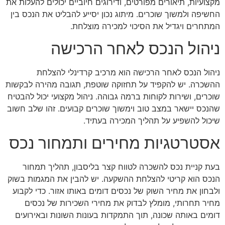
מקצועיות, תיאורים מפורטים, ודירוגים חיוביים יכולים להעלות את
החשיפה ולמשוך שוכרים. מיתוג נכון יסייע להבליט את הנכס בין
המתחרים ויגדיל את הסיכוי למכירה מוצלחת.
ניהול הנכס לאחר הרכישה
ניהול הנכס לאחר הרכישה הוא מרכיב קרדינלי להצלחת
ההשכרה. יש להקפיד על תחזוקה שוטפת, תגובה מהירה לבקשות
שוכרים, ושירות לקוחות ברמה גבוהה. ניהול מקצועי יכול להבטיח
שהנכס יישאר במצב טוב וימשוך שוכרים קבועים. זהו שלב חשוב
שיכול להשפיע על תהליך המכירה בעתיד.
אסטרטגיות מחירים ותמחור נכס
בעת קניית נכס להשכרה לטווח קצר בליסבון, תהליך תמחור
הנכס הוא קריטי להצלחת ההשקעה. יש להבין את המגמות בשוק
ולבחון את מחיר השוק של נכסים דומים באותו אזור. כדי לקבוע
מחיר תחרותי, מומלץ לבדוק את מחירי השכירות של נכסים
דומים באותה שכונה, תוך התמקדות בעונות השונות ובאירועים