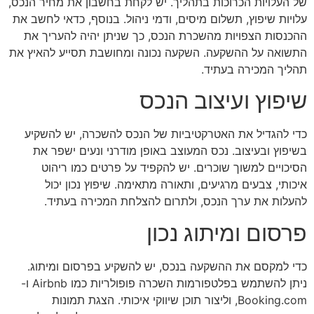
של העלויות הכרוכות בתהליך. יש לקחת בחשבון את מחיר הנכס,
עלויות שיפוץ, תשלום מיסים, ודמי ניהול. בנוסף, כדאי לחשב את
ההכנסות הצפויות מהשכרת הנכס, כך שניתן יהיה להעריך את
התשואה על ההשקעה. השקעה נכונה ומחושבת תסייע להאיץ את
תהליך המכירה בעתיד.
שיפוץ ועיצוב הנכס
כדי להגדיל את האטרקטיביות של הנכס להשכרה, יש להשקיע
בשיפוץ ובעיצוב. נכס המעוצב באופן מודרני ונעים ישפר את
הסיכויים למשוך שוכרים. יש להקפיד על פרטים כמו ריהוט
איכותי, צבעים מרגיעים, ותאורה מתאימה. שיפוץ נכון יכול
להעלות את ערך הנכס, ולתרום להצלחת המכירה בעתיד.
פרסום ומיתוג נכון
כדי למקסם את ההשקעה בנכס, יש להשקיע בפרסום ומיתוג.
ניתן להשתמש בפלטפורמות השכרה פופולריות כמו Airbnb ו-
Booking.com, וליצור תוכן שיווקי איכותי. הצגת תמונות