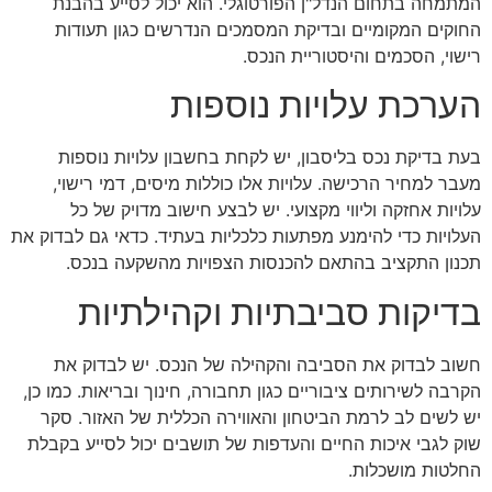
המתמחה בתחום הנדל"ן הפורטוגלי. הוא יכול לסייע בהבנת
החוקים המקומיים ובדיקת המסמכים הנדרשים כגון תעודות
רישוי, הסכמים והיסטוריית הנכס.
הערכת עלויות נוספות
בעת בדיקת נכס בליסבון, יש לקחת בחשבון עלויות נוספות
מעבר למחיר הרכישה. עלויות אלו כוללות מיסים, דמי רישוי,
עלויות אחזקה וליווי מקצועי. יש לבצע חישוב מדויק של כל
העלויות כדי להימנע מפתעות כלכליות בעתיד. כדאי גם לבדוק את
תכנון התקציב בהתאם להכנסות הצפויות מהשקעה בנכס.
בדיקות סביבתיות וקהילתיות
חשוב לבדוק את הסביבה והקהילה של הנכס. יש לבדוק את
הקרבה לשירותים ציבוריים כגון תחבורה, חינוך ובריאות. כמו כן,
יש לשים לב לרמת הביטחון והאווירה הכללית של האזור. סקר
שוק לגבי איכות החיים והעדפות של תושבים יכול לסייע בקבלת
החלטות מושכלות.