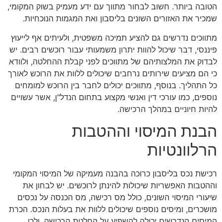
הטובה ביותר. חשוב לבחור מתווך עם ידע מעמיק בשוק המקומי,
שמכיר את האזורים השונים בליסבון ואת המגמות הנוכחיות.
מתווכים נדרשים גם להציע תמיכה משפטית, ולעיתים אף לייעוץ
פיננסי, דבר שיכול להוות יתרון משמעותי עבור רוכשים רבים. יש
לבדוק את המלצותיהם של מתווכים לפני קבלת ההחלטה, ולוודא
כי הם מציעים שירותים נרחבים שיכולים ללוות את הרוכש לאורך
כל התהליך. בנוסף, מתווכים יכולים לחבר בין הרוכש למומחים
נוספים, כמו עורכי דין ואנשי מקצוע בתחום הנדל"ן, אשר עשויים
להיות חיוניים במהלך הרכישה.
הבנת המיסוי וההטבות
הרלוונטיות
רכישת נכס בליסבון כרוכה בהבנה מעמיקה של המיסוי המקומי
וההטבות האפשריות שיכולות להינתן לרוכשים. יש לבחון את
שיעורי המיסוי השונים, כולל מס רכישה, מס הכנסה על נכסים
מושכרים, ומיסים נוספים שיכולים ללוות את בעלות הנכס. הכרת
המיסים הנדרשים יכולה להשפיע על החלטת הרכישה, ולכן