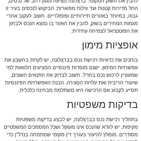
להבין את השוק המקומי. ברצלונה מציעה מגוון רחב של נכסים,
החל מדירות קטנות ועד ווילות מפוארות. הביקוש לנכסים בעיר זו
גבוה, במיוחד באזורים תיירותיים ופופולריים. חשוב לעקוב אחרי
מגמות המחירים בשוק, להבין את האזור בו נמצא הנכס ולבחון
את הפוטנציאל לצמיחה עתידית.
אופציות מימון
בוחנים את כדאיות רכישת נכס בברצלונה, יש לקחת בחשבון את
אפשרויות המימון. ישנם מוסדות פיננסיים המציעים הלוואות למי
שמעוניין לרכוש נכס בחו"ל. חשוב לבדוק את התנאים השונים,
שיעורי הריבית ואת עלויות הסגירה. הבנת האפשרויות הפיננסיות
תסייע לקבוע אם הרכישה היא משתלמת מבחינה כלכלית.
בדיקות משפטיות
בתהליך רכישת נכס בברצלונה, יש לבצע בדיקות משפטיות
מקיפות. יש לוודא שהנכס אינו מעוקל ושכל המסמכים המשפטיים
מסודרים. מומלץ להיעזר בעורך דין מקומי שמתמחה בנדל"ן כדי