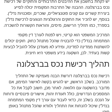
יש לקחת בחשבון את ההיבטים התרבותיים והחוקיים של רכישת
נכס בברצלונה. ההבנה של התרבות המקומית יכולה לסייע
ביצירת קשרים עם קונים פוטנציאליים, שוכרים, וסוכנויות נדל"ן.
בנוסף, יש להכיר את החוקים והרגולציות הנוגעים לרכישת נדל"ן
בספרד, כמו תהליך הרישום, מיסים, והוראות הקשורות להשכרה.
המרכיב המשפטי הוא קריטי, ויש לפנות לעורך דין מקומי
המתמחה בנדל"ן כדי להבטיח שהכל מתנהל כחוק. חוקים יכולים
להשתנות ממדינה למדינה, ומידע לא מעודכן עלול להוביל לבעיות
קשות בעתיד. לכן, השקעה בידע משפטי היא חיונית.
תהליך רכישת נכס בברצלונה
רכישת נכס בברצלונה דורשת הבנה מעמיקה של התהליך
המורכב. בשלב הראשון, יש להגיש בקשה לאישור המימון, אם
מדובר בהשקעה עם הלוואה. לאחר מכן, חשוב לקבל את כל
המסמכים הנדרשים, כולל תעודת זהות, אישורים פיננסיים ודוחות
על הנכס. בשלב זה, כדאי לעבוד עם עורך דין מקומי המתמחה
בנדל"ן שיכול להנחות את התהליך ולוודא שהכל מתנהל באופן
חוקי.