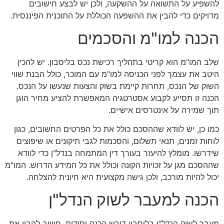
להשפיע על התשואה על ההשקעה, ולכן יש לבצע חישובים
מדויקים כדי להבין את ההשפעה הכוללת על התוכנית הפיננסית.
הכנה למו"מ והסכמים
שלב המו"מ הוא קריטי בתהליך רכישת נכס בליסבון. יש להכין
היטב את עצמך לפני הכניסה למו"מ עם המוכר, כולל הבנת שווי
השוק של הנכס, תחרות קיימת בשוק והצעות שנעשו על הנכס.
הכנה זו תסייע לקבוע אסטרטגיה המאפשרת להציע מחיר הוגן
תוך שמירה על אינטרסים אישיים.
כמו כן, יש לוודא שההסכם כולל את כל הפרטים החשובים, כגון
לוחות זמנים, תנאי תשלום, והסכמות לגבי תיקונים או שיפוצים
שידרשו. מומלץ להיעזר בעורך דין המתמחה בנדל"ן כדי לוודא
שההסכם מגן על זכויות הקונה וכולל את כל המידע הדרוש. המו"מ
יכול להיות מורכב, ולכן גישה מקצועית היא חיונית להצלחה.
הכנה למעבר לשוק הנדל"ן
מעבר לשוק הנדל"ן בליסבון דורש הכנה יסודית. חשוב להבין את