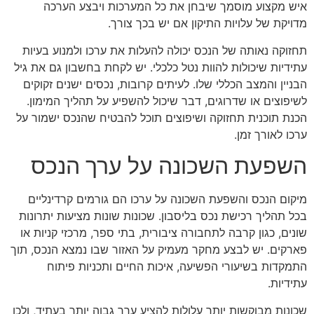
איש מקצוע מוסמך שיבחן את כל המערכות ויבצע הערכה
מדויקת של עלויות התיקון אם יש בכך צורך.
תחזוקה נאותה של הנכס יכולה להעלות את ערכו ולמנוע בעיות
עתידיות שיכולות להוות נטל כלכלי. יש לקחת בחשבון גם את גיל
הבניין והמצב הכללי שלו. לעיתים קרובות, נכסים ישנים זקוקים
לשיפוצים או שדרוגים, דבר שיכול להשפיע על תהליך המימון.
הכנת תוכנית תחזוקה ושיפוצים תוכל להבטיח שהנכס ישמור על
ערכו לאורך זמן.
השפעת השכונה על ערך הנכס
מיקום הנכס והשפעת השכונה על ערכו הם גורמים קרדינליים
בכל תהליך רכישת נכס בליסבון. שכונות שונות מציעות יתרונות
שונים, כגון קרבה לתחבורה ציבורית, בתי ספר, מרכזי קניות או
פארקים. יש לבצע מחקר מעמיק על האזור שבו נמצא הנכס, תוך
התמקדות בשיעורי הפשיעה, איכות החיים ותכניות פיתוח
עתידיות.
שכונות מבוקשות יותר עלולות להציע ערך גבוה יותר בעתיד, ולכן