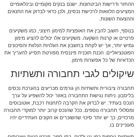
ההחזר ודרישות הביטחונות. ישנם בנקים מקומיים ובינלאומיים
המציעים הלוואות לרכישת נכסים, ולכן כדאי לבדוק את התנאים
וההצעות השונות.
בנוסף, חשוב להבין את האופציות למימון חיצוני, כמו משקיעים
פרטיים או קרנות השקעה. משקיעים אלו יכולים להציע מימון
גמיש יותר, אך יש לקחת בחשבון את העלויות הנלוות והסיכונים
הפוטנציאליים. הכנת תוכנית פיננסית מפורטת תסייע להעריך את
הכדאיות של כל אפשרות מימון.
שיקולים לגבי תחבורה ותשתיות
תחבורה ציבורית ותשתיות הן גורמים מכריעים בהערכת נכסים
בליסבון. ניתוח נגישות התחבורה באזור יכול להשפיע על ערך
הנכס בעתיד. יש לבדוק את הקרבה לתחנות רכבת, אוטובוסים
ומסלולי תחבורה נוספים. ככל שהנכס קרוב יותר למוקדי תחבורה
מרכזיים, כך יש יותר סיכוי שהשוכרים או הקונים העתידיים יהיו
מעוניינים בו.
תשתיות נוספות כמו גני ילדים, בתי ספר, מרכזי קניות ושירותים