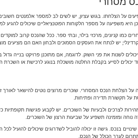
כס מסחרי
ם על הצלחתו. בגוש עציון, יש לשים לב למספר אלמנטים חשובים, כ
כן היא משפיעה על מספר הלקוחות הפוטנציאליים שיכולים להגיע למק
ם כמו קניונים, מרכזי בילוי, ובתי ספר. ככל שהנכס קרוב למוקדים א
דינלי; יש לנתח את העסקים הסמוכים ולבחון האם הם מציעים מוצר
יכולים לשנות את פני השוק. לדוגמה, אם מתוכנן פרויקט בנייה גדול
יחד יכולים לסייע בקבלת החלטה מושכלת בנוגע לרכישת או השכרת ה
ה על הצלחת הנכס המסחרי. שוכרים מרוצים נוטים להישאר לאורך זמ
 על תקשורת תדירה ופתיחות.
ירות לצרכים ולבעיות של השוכרים. יש לקבוע פגישות תקופתיות כדי 
 נוחה ומזמינה תשפיע על שביעות הרצון של השוכרים.
 שינויים בנכס. גישה זו יכולה להוביל לשדרוגים שיכולים להועיל לכ
תרום לערך הכולל של הנכס.