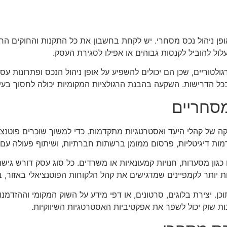
ן ניהול נכס מסחרי. יש לקחת בחשבון את כל התקנות והחוקים הרלוונט
עלול להוביל לקנסות גבוהים או אפילו לסגירת העסק.
לטוריים, שכן הם יכולים להשפיע על אופן ניהול הנכס ופתרונות עסקי
 בכל הדרישות. השקעה בהבנת הרגולציות המקומיות יכולה לחסוך בעי
מסחריים
יקה של קהלי היעד ואסטרטגיות מתקדמות. כדי למשוך שוכרים פוטנ
מות דיגיטליות, פרסום ממומן ברשתות חברתיות, ושיתוף פעולה עם סו
ון מסעדות, חנויות קמעונאיות או משרדים. כל סוג עסק דורש גישה ש
ת יותר לקמפיינים שמדגישים את קהל הלקוחות הפוטנציאלי באזור, 
כן. יצירת בלוגים, סרטונים, או דפי מידע על השוק המקומי וההזדמנ
נות שוק יכול לשפר את אפקטיביות האסטרטגיות השיווקיות.