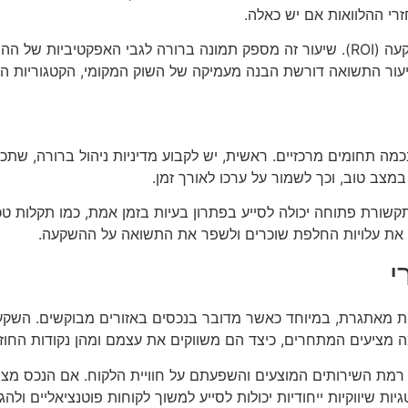
זרי ההלוואות אם יש כאלה.
נוסף על כך, יש לעקוב אחר שיעור התשואה על ההשקעה (ROI). שיעור זה מספק תמונה ברורה
ור התשואה דורשת הבנה מעמיקה של השוק המקומי, הקטגוריות העסקי
כמה תחומים מרכזיים. ראשית, יש לקבוע מדיניות ניהול ברורה, שת
מצב טוב, וכך לשמור על ערכו לאורך זמן.
ורת פתוחה יכולה לסייע בפתרון בעיות בזמן אמת, כמו תקלות טכנ
ין את עלויות החלפת שוכרים ולשפר את התשואה על ההשקעה.
י
ות מאתגרת, במיוחד כאשר מדובר בנכסים באזורים מבוקשים. השקעה
מה מציעים המתחרים, כיצד הם משווקים את עצמם ומהן נקודות החוז
 רמת השירותים המוצעים והשפעתם על חוויית הלקוח. אם הנכס מציע י
יות שיווקיות ייחודיות יכולות לסייע למשוך לקוחות פוטנציאליים ולה