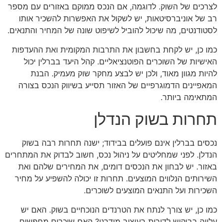
לצרכים של השוק. לדוגמה, אם הנכס ממוקם באזורים עם מספר
רב של אוניברסיטאות, יש לשקול את האפשרות להשכיר אותו
לסטודנטים, מה שיכול להוביל לשיפוט שונה של המחיר והתנאים.
כמו כן, יש לקחת בחשבון את התרבות המקומית ואת ההעדפות
האישיות של השוכרים הפוטנציאליים. קהל היעד בברלין יכול
להיות מגוון מאוד, ולכן יש לבצע מחקר שוק מעמיק. הבנת
המאפיינים הדמוגרפיים של האזור תסייע בשיווק הנכס בצורה
המתאימה ביותר.
תחרות בשוק הנדלן
נכסים בברלין אינם פועלים בבידוד; ישנה תחרות רבה בשוק
הנדלן. לפני שמחליטים על ניהול נכס, חשוב לבדוק את המתחרים
באזור. יש לבחון את הנכסים דומים, את המחירים שלהם ואת
השירותים הנלווים המוצעים. תחרות זו יכולה להשפיע על מחיר
השכירות ועל התנאים המוצעים לשוכרים.
כמו כן, יש צורך לנתח את הטרנדים הנוכחיים בשוק. האם יש
עלייה בביקוש לדירות בעיצוב מודרני? האם שוכרים מחפשים