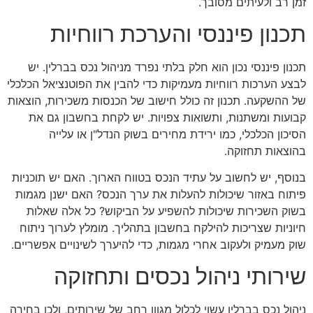
זמן רב ולעיתים מסובך.
תכנון פיננסי והערכת רווחיות
תכנון פיננסי נכון הוא חלק בלתי נפרד מניהול נכס בברלין. יש
לבצע הערכות רווחיות מעמיקות כדי להבין את הפוטנציאל הכלכלי
של ההשקעה. תכנון זה כולל חישוב של הכנסות משכירות, הוצאות
קבועות ומשתנות, ותשואות צפויות. יש לקחת בחשבון גם את
הסיכון הכלכלי, כמו ירידת מחירים בשוק הנדל"ן או עלייה
בהוצאות תחזוקה.
בנוסף, יש לחשוב על עתיד הנכס בטווח הארוך. האם יש תוכניות
פיתוח באזור שיכולות להעלות את ערך הנכס? האם ישנן מגמות
בשוק השכירות שיכולות להשפיע על הביקוש? כל אלה שאלות
חיוניות שצריכות להילקח בחשבון בתהליך. מומלץ לערוך ניתוח
שוק מעמיק ולעקוב אחרי מגמות, כדי להיערך לשינויים אפשריים.
שירותי ניהול נכסים ותחזוקה
ניהול נכס בברלין עשוי לכלול מגוון רחב של שירותים, ולכן בחירה