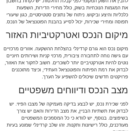
להבין את השוק המקומי לפני קבלת החלטות. יש לקחת בחשבון
את המגמות הנוכחיות בשוק, כולל מחירי הדירות, השפעות
כלכליות והיצע וביקוש. ניתוח של נתונים סטטיסטיים, כגון שיעורי
תפוסה ומחירי שכירות, יכול לסייע בהבנת הפוטנציאל של הנכס.
מיקום הנכס ואטרקטיביות האזור
מיקום נכס הוא גורם קרדינלי בהצלחת ההשקעה. אזורים מרכזיים
עם גישה נוחה לתחבורה ציבורית, מרכזי קניות ושירותים חיוניים
נוטים להיות אטרקטיביים יותר לשוכרים. חשוב לחקור את האזור,
לבדוק את רמת הפיתוח והפוטנציאל העתידי, וכיצד מתוכננים
פרויקטים חדשים שיכולים להשפיע על הערך.
מצב הנכס ודיווחים משפטיים
לפני שכירת נכס, יש לבצע בדיקה מעמיקה של מצבו הפיזי. יש
לבדוק את תשתיות הבניין, את מצב הדירות והאם יש צורך
בשיפוצים. בנוסף, יש לוודא כי כל המסמכים המשפטיים
מעודכנים, כולל רישיונות ותקנות. זהו שלב קרדינלי שמונע בעיות