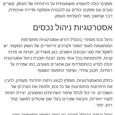
ספקים יכולה להשפיע משמעותית על הרווחיות של העסק. קשרים
טובים עם ספקים יכולים גם להבטיח אספקה סדירה ואיכותית,
דבר שחשוב מאד להצלחת העסק.
אסטרטגיות ניהול נכסים
ניהול נכס מסחרי בהגליל דורש אסטרטגיות מתקדמות
המותאמות לאופי האזור ולצרכים הייחודיים של השוק המקומי. יש
לשקול את סוגי הנכסים השונים, כגון משרדים, חנויות או מרכזי
קניות, ולהתמחות בכל אחד מהם. הכנת תוכנית ניהול אסטרטגית
יכולה לסייע בהתמודדות עם אתגרים מגוונים, כמו שמירה על
רווחיות, תכנון עתידי, ושיפור התפעול השוטף.
כחלק מהאסטרטגיות, מומלץ לבצע ניתוח תחרותי מעמיק, להבין
את היתרונות והחסרונות של כל נכס, ולזהות את הצרכים של
השוכרים. זה יכול לכלול שיפור השירותים המוצעים, יצירת חוויות
לקוח ייחודיות, והבאת שוכרים בעלי שם שיכולים למשוך קהל
רחב יותר.
ניהול נכסים בהגליל מצריך גם גישה גמישה שתאפשר שינוי