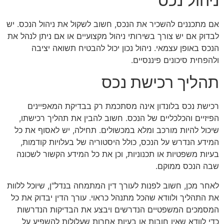
ניהול נכס
אם מתכננים להשכיר את הנכס, חשוב לשקול את ניהול הנכס. יש
לבדוק אם יש צורך בשירותי ניהול מקצועיים או אם ניתן לנהל את
הנכס באופן עצמאי. ניהול נכון יכול להבטיח תשואה יציבה
ולהפחית סיכונים פיננסיים.
תהליך רכישת נכס
רכישת נכס בלונדון אינה מסתכמת רק בבדיקת המאפיינים
הפיזיים והכלכליים של הנכס. חשוב להבין את תהליך רכישתו,
שיכול להיות מורכב ומלא במכשולים. תחילה, יש לאסוף את כל
המידע הנדרש על הנכס, כולל היסטוריה של בעלויות קודמות,
בעיות משפטיות או תכנוניות, וכן את כל המידע הקשור לשכונה
שבה הנכס ממוקם.
לאחר מכן, חשוב לפנות לעורך דין המתמחה בנדל"ן, שיוכל ללוות
את התהליך ולוודא שהכל מתנהל כראוי. עורך הדין יבדוק את כל
המסמכים המשפטיים הנדרשים ויבצע את הבדיקות הנדרשות
כדי לוודא שאין חובות או בעיות אחרות שעלולות להשפיע על