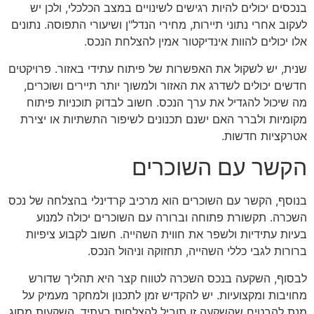
בנכסים יכולים להיות רגישים לשינויים במצב הכלכלי, ולכן יש
לעקוב אחרי נתוני תיירות, מחירי הנדל"ן ושיעורי התפוסה. נתונים
אלו יכולים להוות אינדיקטור אמין להצלחת הנכס.
שנית, יש לשקול את האפשרות של פיתוח עתידי באזור. פרויקטים
חדשים יכולים לשדרג את האזור ולמשוך יותר תיירים ושוכרים,
מה שיכול להגדיל את ערך הנכס. חשוב לבדוק תוכניות פיתוח
מקומיות ולברר האם ישנם תכנונים לשיפור התשתיות או יצירת
אטרקציות חדשות.
הקשר עם השוכרים
בנוסף, הקשר עם השוכרים הוא מרכיב קרדינלי בהצלחה של נכס
השכרה. תקשורת פתוחה וברורה עם השוכרים יכולה למנוע
בעיות עתידיות ולשפר את חווית השהייה. חשוב לקבוע ציפיות
ברורות לגבי כללי השהייה, תחזוקה וניהול הנכס.
לבסוף, השקעה בנכס השכרה לטווח קצר היא תהליך שדורש
מחויבות ומקצועיות. יש להקדיש זמן לתכנון ולמחקר מעמיק על
מנת להבטיח שהשקעה זו תוביל להצלחות בעתיד. השקעות מסוג