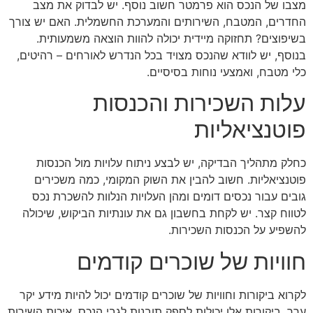
מצבו של הנכס הוא פרמטר חשוב נוסף. יש לבדוק את מצב
החדרים, המטבח, השירותים והמערכת החשמלית. האם יש צורך
בשיפוצים? תחזוקה מיידית יכולה להוות הוצאה משמעותית.
בנוסף, יש לוודא שהנכס מצויד בכל הנדרש לאורחים – רהיטים,
כלי מטבח, ואמצעי נוחות בסיסיים.
עלות השכירות והכנסות
פוטנציאליות
כחלק מתהליך הבדיקה, יש לבצע ניתוח עלויות מול הכנסות
פוטנציאליות. חשוב להבין את השוק המקומי, כמה משכירים
גובים עבור נכסים דומים ומהן העלויות הנלוות להשכרת נכס
לטווח קצר. יש לקחת בחשבון גם את עונתיות הביקוש, שיכולה
להשפיע על הכנסות השכירות.
חוויות של שוכרים קודמים
לקרוא ביקורות וחוויות של שוכרים קודמים יכול להיות מידע יקר
ערך. ביקורות אלו יכולות לספק תובנות לגבי הנכס, איכות השירות