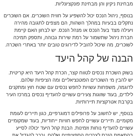
מבחינת ניקיון והן מבחינת פונקציונליות.
בנוסף, ניהול הנכס יכול להשפיע על חווית השוכרים. אם השוכרים
נתקלים בבעיות במהלך השהות, הם מצפים לתגובה מהירה
ויעילה מצד בעל הנכס או מנהל הנכס. יש לבחון האם קיימת
חברת ניהול שתשמור על רמת שירות גבוהה, ותספק תמיכה
לשוכרים, מה שיכול להוביל לדירוגים טובים יותר באתרי השכרה.
הבנה של קהל היעד
בשוק השכרת נכסים לטווח קצר, הכרת קהל היעד היא קריטית.
יש להבין מי השוכרים הפוטנציאליים ומה הציפיות שלהם.
לדוגמה, משפחות עשויות לחפש נכסים עם שטח חוץ ומתקנים
לילדים, בעוד שזוגות צעירים עשויים להעדיף נכסים במרכז העיר
בקרבת אטרקציות תיירותיות.
בנוסף, יש לחשוב על פרופילים דמוגרפיים, כגון תיירים לעומת
מקומיים. תיירים עשויים לחפש חוויות ייחודיות, בעוד שמקומיים
עשויים להעדיף נוחות וזמינות. הבנת קהל היעד יכולה לסייע
בהתאמת הנכס לצרכים הספציפיים שלהם, ובכך להגדיל את