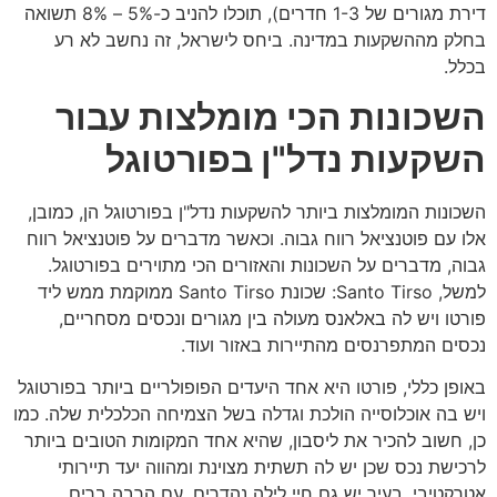
דירת מגורים של 1-3 חדרים), תוכלו להניב כ-5% – 8% תשואה
בחלק מההשקעות במדינה. ביחס לישראל, זה נחשב לא רע
בכלל.
השכונות הכי מומלצות עבור
השקעות נדל"ן בפורטוגל
השכונות המומלצות ביותר להשקעות נדל"ן בפורטוגל הן, כמובן,
אלו עם פוטנציאל רווח גבוה. וכאשר מדברים על פוטנציאל רווח
גבוה, מדברים על השכונות והאזורים הכי מתוירים בפורטוגל.
למשל, Santo Tirso: שכונת Santo Tirso ממוקמת ממש ליד
פורטו ויש לה באלאנס מעולה בין מגורים ונכסים מסחריים,
נכסים המתפרנסים מהתיירות באזור ועוד.
באופן כללי, פורטו היא אחד היעדים הפופולריים ביותר בפורטוגל
ויש בה אוכלוסייה הולכת וגדלה בשל הצמיחה הכלכלית שלה. כמו
כן, חשוב להכיר את ליסבון, שהיא אחד המקומות הטובים ביותר
לרכישת נכס שכן יש לה תשתית מצוינת ומהווה יעד תיירותי
אטרקטיבי. בעיר יש גם חיי לילה נהדרים, עם הרבה ברים