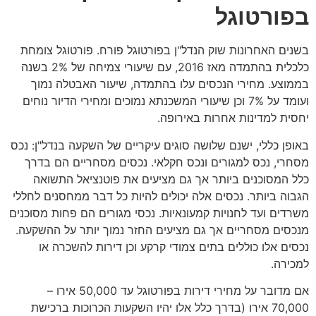
בפורטוגל
בשנים האחרונות שוק הנדל"ן בפורטוגל פורח. פורטוגל צומחת
כלכלית בהתמדה מאז 2016, עם שיעורי צמיחה של 2% בשנה
בממוצע. מחירי הנכסים עלו בהתמדה, שיעור האבטלה נמוך
ועומד על 7% וכן שיעורי המשכנתא נמוכים ומחירי הדיור נוחים
יחסית למדינות אחרות באירופה.
באופן כללי, ישנם שלושה סוגים עיקריים של השקעה בנדל"ן: נכס
מסחרי, נכס למגורים ונכס חקלאי. נכסים מסחריים הם בדרך
כלל המסוכנים ביותר אך גם מציעים את פוטנציאל התשואה
הגבוה ביותר. נכסים אלה יכולים להיות כל דבר ממחסנים לחללי
משרדים ועד לחנויות קמעונאיות. נכסי מגורים הם פחות מסוכנים
מנכסים מסחריים אך גם מציעים החזר נמוך יותר על ההשקעה.
נכסים אלו כוללים בתים צמודי קרקע וכן דירות להשכרה או
למכירה.
אם מדובר על מחירי דירות בפורטוגל עד 50,000 אירו –
70,000 אירו (בדרך כלל אלו יהיו השקעות הכרוכות ברכישת