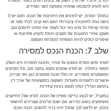
למו"מ, ולהכיר את ערך השוק של נכסים דומים באזור. המטרה
היא להגיע להסכמה שתהיה מספקת לשני הצדדים.
במהלך המו"מ, יש להדגיש את היתרונות של הנכס. האם יש לו
גישה נוחה לתחבורה ציבורית? האם הוא קרוב לבתי ספר או
מרכזי קניות? כל פרט כזה יכול לשפר את הסיכוי להסכם טוב.
מעקב אחרי התגובות של הקונים ויכולת להציע פתרונות או
שיפורים יכולים להיות המפתח להצלחת העסקה.
שלב 7: הכנת הנכס למסירה
לאחר סיום המו"מ והסכם על מחיר, ההכנה למסירה היא השלב
הסופי בתהליך. יש לוודא שהנכס נמצא במצב טוב, וכל הפרטים
המשפטיים מסודרים. זה כולל הכנת מסמכים כגון חוזי מכירה,
אישורים רלוונטיים ותעודות. השקעה במקצועיות של עורך דין
בתחום הנדל"ן יכולה למנוע בעיות עתידיות.
במקביל, יש לבצע בדיקה סופית של הנכס, לוודא שכל התיקונים
והשיפוצים בוצעו כנדרש. אם ישנם פריטים שצריכים להישאר
בנכס, יש לדאוג לכך שהכל יהיה ברור להסכם. הכנת הנכס