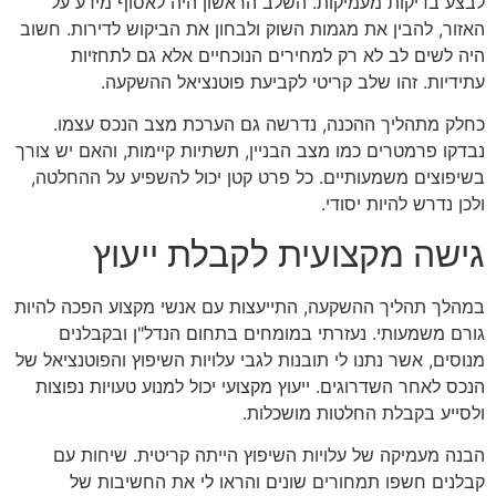
לבצע בדיקות מעמיקות. השלב הראשון היה לאסוף מידע על
האזור, להבין את מגמות השוק ולבחון את הביקוש לדירות. חשוב
היה לשים לב לא רק למחירים הנוכחיים אלא גם לתחזיות
עתידיות. זהו שלב קריטי לקביעת פוטנציאל ההשקעה.
כחלק מתהליך ההכנה, נדרשה גם הערכת מצב הנכס עצמו.
נבדקו פרמטרים כמו מצב הבניין, תשתיות קיימות, והאם יש צורך
בשיפוצים משמעותיים. כל פרט קטן יכול להשפיע על ההחלטה,
ולכן נדרש להיות יסודי.
גישה מקצועית לקבלת ייעוץ
במהלך תהליך ההשקעה, התייעצות עם אנשי מקצוע הפכה להיות
גורם משמעותי. נעזרתי במומחים בתחום הנדל"ן ובקבלנים
מנוסים, אשר נתנו לי תובנות לגבי עלויות השיפוץ והפוטנציאל של
הנכס לאחר השדרוגים. ייעוץ מקצועי יכול למנוע טעויות נפוצות
ולסייע בקבלת החלטות מושכלות.
הבנה מעמיקה של עלויות השיפוץ הייתה קריטית. שיחות עם
קבלנים חשפו תמחורים שונים והראו לי את החשיבות של