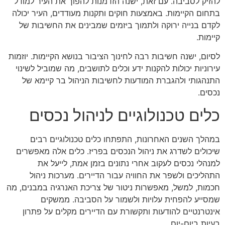
להזיק לסביבה. עם זאת, ישנה הזדמנות להפוך את העיר למודל
בתחום הקיימות. באמצעות חוקים ותקנות מעודדים, העיר יכולה
לקדם בנייה ירוקה ולתמוך ביזמים שמבינים את החשיבות של
קיימות.
לסיום, ישנה חשיבות רבה לחינוך הציבור בנושא הקיימות. יוזמות
עירוניות יכולות להקנות ידע וכלים לתושבים, מה שמוביל לשינוי
התנהגותי ולהגברת המודעות לחשיבות הניהול בר קיימא של
נכסים.
כלים טכנולוגיים לניהול נכסים
במהלך השנים האחרונות, התפתחו כלים טכנולוגיים רבים
שיכולים לשדרג את ניהול הנכסים בפריז. כלים אלה מאפשרים
למנהלי נכסים לעקוב אחרי נתונים בזמן אמת, לייעל את
התהליכים ולשפר את החוויה עבור הדיירים. מערכות ניהול
חכמות, למשל, מאפשרות ניטור של צריכת האנרגיה במבנים, מה
שמסייע להפחית עלויות ולשמור על הסביבה. ממשקים
אינטרנטיים להודעות ותקשורת עם הדיירים מקלים על פתרון
בעיות ביום-יום.