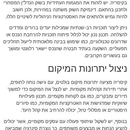
בקיסריה. יש לזהות את המגמות העתידיות בשוק הנדל"ן המסחרי
ולתכנן בהתאם. דינמיקת השוק משתנה במהירות, ולכן חשוב
להיות גמיש ולהתאים את האסטרטגיות הניהוליות לשינויים הללו.
ניתן ליצור תוכניות רב-שנתיות שמכילות יעדים ברורים ומדדים
להצלחה. תכנון נכון יכול לכלול פיתוח תוכניות להרחבת הנכס או
שדרוגים טכנולוגיים, כמו שימוש בבינה מלאכותית לייעול תהליכים
תפעוליים. השקעה בעתיד תבטיח שהנכס יישאר רלוונטי ומושך
גם בעשורים הקרובים.
ניצול יתרונות המיקום
קיסריה מציעה יתרונות מיקום בולטים, עם גישה נוחה לחופים,
אתרי תיירות וקהילות מקומיות. יש לנצל את המיקום כדי למשוך
תיירים ומבקרים, כמו גם לקוחות מקומיים. תכנון פעילויות
שיווקיות שמדגישות את האטרקציות המקומיות, כמו סיורים
היסטוריים או מסלולי טיול, יכולה להרחיב את קהל היעד.
בנוסף, יש לשקול שיתופי פעולה עם עסקים מקומיים, אשר יכולים
להציע הנחות או מבצעים משותפים. כך נוצרת סינרגיה שמביאה