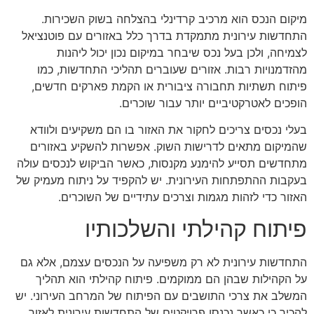
מיקום הנכס הוא מרכיב קרדינלי בהצלחה בשוק השכירות.
התחדשות עירונית מתמקדת בדרך כלל באזורים עם פוטנציאל
לצמיחה, ולכן בעל נכס שיבחר במיקום נכון יכול ליהנות
מהזדמנויות רבות. אזורים שעוברים תהליכי התחדשות, כמו
פיתוח תשתיות תחבורה ציבורית או הקמת פארקים חדשים,
הופכים לאטרקטיביים יותר עבור שוכרים.
בעלי נכסים צריכים לחקור את האזור בו הם משקיעים ולוודא
שהמיקום מתאים לדרישות השוק. אפשרות להשקיע באזורים
מתחדשים תסייע להימנע מקנסות, כאשר הביקוש לנכסים עולה
בעקבות ההתפתחות העירונית. יש להקפיד על ניתוח מעמיק של
האזור כדי לזהות מגמות וצרכים עתידיים של השוכרים.
פיתוח קהילתי והשלכותיו
התחדשות עירונית לא רק משפיעה על הנכסים עצמם, אלא גם
על הקהילות שבהן הם ממוקמים. פיתוח קהילתי הוא תהליך
המשלב את צרכי התושבים עם הפיתוח של המרחב העירוני. יש
להכיר כי כאשר נכנסו פרויקטים של התחדשות עירונית לאזור