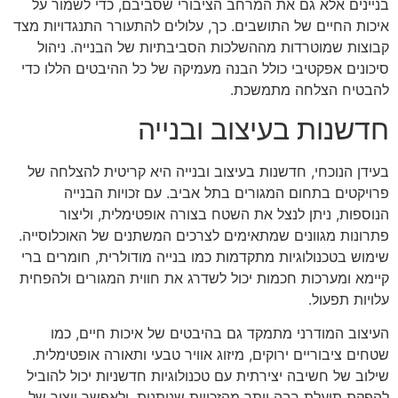
בניינים אלא גם את המרחב הציבורי שסביבם, כדי לשמור על
איכות החיים של התושבים. כך, עלולים להתעורר התנגדויות מצד
קבוצות שמוטרדות מההשלכות הסביבתיות של הבנייה. ניהול
סיכונים אפקטיבי כולל הבנה מעמיקה של כל ההיבטים הללו כדי
להבטיח הצלחה מתמשכת.
חדשנות בעיצוב ובנייה
בעידן הנוכחי, חדשנות בעיצוב ובנייה היא קריטית להצלחה של
פרויקטים בתחום המגורים בתל אביב. עם זכויות הבנייה
הנוספות, ניתן לנצל את השטח בצורה אופטימלית, וליצור
פתרונות מגוונים שמתאימים לצרכים המשתנים של האוכלוסייה.
שימוש בטכנולוגיות מתקדמות כמו בנייה מודולרית, חומרים ברי
קיימא ומערכות חכמות יכול לשדרג את חווית המגורים ולהפחית
עלויות תפעול.
העיצוב המודרני מתמקד גם בהיבטים של איכות חיים, כמו
שטחים ציבוריים ירוקים, מיזוג אוויר טבעי ותאורה אופטימלית.
שילוב של חשיבה יצירתית עם טכנולוגיות חדשניות יכול להוביל
להפקת תועלת רבה יותר מהזכויות שניתנות, ולאפשר ייצור של