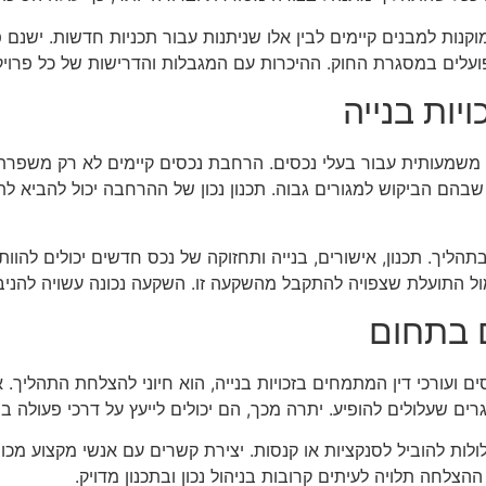
המוקנות למבנים קיימים לבין אלו שניתנות עבור תכניות חדשות. יש
עלים במסגרת החוק. ההיכרות עם המגבלות והדרישות של כל פרויקט 
יות בנייה
לכלית משמעותית עבור בעלי נכסים. הרחבת נכסים קיימים לא רק מש
שבהם הביקוש למגורים גבוה. תכנון נכון של ההרחבה יכול להביא לתו
ליך. תכנון, אישורים, בנייה ותחזוקה של נכס חדשים יכולים להוות 
ול התועלת שצפויה להתקבל מהשקעה זו. השקעה נכונה עשויה להניב 
 בתחום
ם ועורכי דין המתמחים בזכויות בנייה, הוא חיוני להצלחת התהליך. א
 שעלולים להופיע. יתרה מכך, הם יכולים לייעץ על דרכי פעולה במ
שעלולות להוביל לסנקציות או קנסות. יצירת קשרים עם אנשי מקצוע מכ
הצלחה תלויה לעיתים קרובות בניהול נכון ובתכנון מדויק.