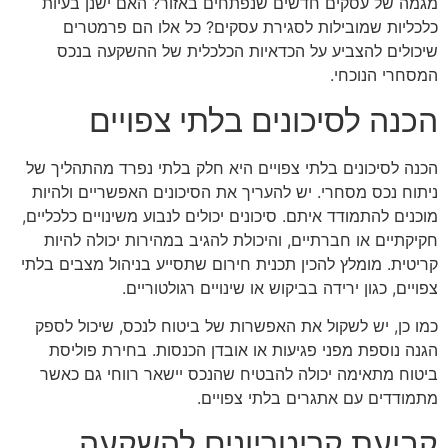
מגמה של עסקים חדשים שנפתחים באזור? האם ישנן בעיות
כלכליות שמובילות לסגירת עסקים? כל אלו הם פרמטרים
שיכולים להצביע על הכדאיות הכלכלית של ההשקעה בנכס
המסחרי הנוכחי.
הכנה לסיכונים בלתי צפויים
הכנה לסיכונים בלתי צפויים היא חלק בלתי נפרד מהתהליך של
ניתוח נכס מסחרי. יש להעריך את הסיכונים האפשריים ולהיות
מוכנים להתמודד איתם. סיכונים יכולים לנבוע משינויים כלכליים,
חקיקתיים או חברתיים, והיכולת להגיב במהירות יכולה להיות
קריטית. מומלץ להכין תכנית חירום שתסייע בניהול מצבים בלתי
צפויים, כגון ירידה בביקוש או שינויים רגולטוריים.
כמו כן, יש לשקול את האפשרות של ביטוח לנכס, שיכול לספק
הגנה נוספת מפני פגיעות או אובדן הכנסות. בחירת פוליסת
ביטוח מתאימה יכולה להבטיח שהנכס יישאר רווחי גם כאשר
מתמודדים עם אתגרים בלתי צפויים.
קביעת קריטריונים להשקעה