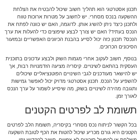
תכנון אסטרטגי הוא תהליך חשוב שיכול להבטיח את הצלחת
ההשקעה בנכס מסחרי. יש לחשוב על מטרות ארוכות טווח
ולתכנן כיצד ניתן להשיג אותן. לדוגמה, האם יש כוונה לפתח את
הנכס בעתיד? האם יש צורך לבצע שיפוצים כדי להעלות את ערך
הנכס? תכנון כזה יכול לסייע בהבנת הכיוונים האפשריים ובמזעור
הסיכונים הכרוכים.
בנוסף, חשוב לעקוב אחרי מגמות השוק ולבצע עדכונים בתוכנית
העסקית בהתאם לשינויים. קיסריה מציעה הזדמנויות רבות, אך
יש להישאר מעודכנים לגבי השינויים הפוטנציאליים שיכולים
להשפיע על הנכס. תכנון אסטרטגי מדויק יכול לאפשר גמישות
ותגובה מהירה לשינויים בשוק, מה שיסייע לשמור על ערך הנכס
לאורך זמן.
תשומת לב לפרטים הקטנים
בכל הקשור לניתוח נכס מסחרי בקיסריה, תשומת הלב לפרטים
הקטנים היא גורם מכריע שיכול להטות את הכף לטובת השקעה
מוצלחת או להפעיל סיכונים לא צפויים. חשוב להקדיש זמן