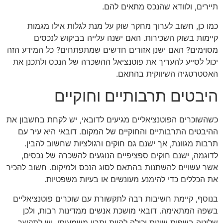
תיירים, ולוודא שהנכס מתאים להם.
כמו כן, חשוב לערוך מחקר שוק על מנת לגלות אילו מגמות
קיימות בשוק השכירות. האם ישנה עלייה בביקוש לנכסים
מסוימים? האם ישנן אזורים חדשים שמתפתחים? כל המידע הזה
יכול לסייע להעריך את פוטנציאל ההשכרה של הנכס ולתכנן את
האסטרטגיה השיווקית בהתאם.
היבטים תרבותיים וחוקיים
כשהשוכרים הפוטנציאליים מגיעים לדובאי, יש לקחת בחשבון את
ההיבטים התרבותיים והחוקיים של המקום. דובאי היא עיר עם
תרבות מגוונת, אך ישנם גם חוקים ורגולציות שחשוב להבין.
לדוגמה, ישנם חוקים ספציפיים הנוגעים להשכרה של נכסים,
אשר עשויים להשתנות בהתאם לסוג הנכס ולמיקום. חשוב להכיר
את הכללים כדי להימנע מעונשים או בעיות משפטיות.
בנוסף, קיימת חשיבות רבה לתקשורת עם שוכרים פוטנציאליים
בשפה המתאימה. דובאי מושכת אנשים ממדינות רבות, ולכן
שליטה בשפות שונות יכולה להוות יתרון משמעותי. יש לתקשר