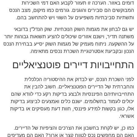
דומים באזור. הערכה זו תעזור לקבוע האם דמי השכירות
המבוקשים הם סבירים והוגנים. גורמים כמו מיקום, מצב הנכס
ותשתיות סביבתיות משפיעים על השווי ויש להתחשב בהם.
יש גם לבחון את מגמות השוק הנוכחיות. שוק הנדל"ן בדובאי
משתנה תדיר, וישנם אזורים שיכולים להציע תשואות גבוהות יותר
על ההשקעה. ניתוח מעמיק של מגמות השוק יסייע בבחירת הנכס
הנכון ובקביעת אסטרטגיית השכרת נכסים מתאימה.
התחייבויות דיירים פוטנציאליים
לפני השכרת הנכס, יש לבדוק את ההיסטוריה הכלכלית
והחברתית של הדיירים הפוטנציאליים. חשוב להבין את
התחייבויותיהם הפיננסיות ולבצע בדיקות רקע כדי לוודא שהם
יכולים לעמוד בתשלומים. ישנם כלים ואמצעים לביצוע בדיקות
אלו, כגון בקשות למידע פיננסי, חוות דעת מעסיקים או בדיקות
אשראי.
כמו כן, יש לקחת בחשבון את הצרכים והציפיות של הדיירים.
האם הם מחפשים נכס לטווח קצר או ארוך? האם הם מעדיפים