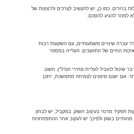
ברורים. כמו כן, יש להקשיב לצרכים ולרצונות של
לא למהר להגיע להסכם.
ר עברה שינויים משמעותיים, עם השקעות רבות
איכות החיים של התושבים. העלייה במספר
 שיכול להוביל לעליית מחירי הנדל"ן. חשוב
חר. אם ישנם סימנים לצמיחה מתמשכת, ייתכן
יעה באופן ישיר על שוק הנדל"ן בבאר שבע. תוכניות פיתוח עירוניות, תכניות מתאר ותמ"א 38 משחקות תפקיד מרכזי בעיצוב השוק. במקביל, יש לבחון
ם מהותיים בשוק ולפיכך יש לעקוב אחר ההתפתחויות