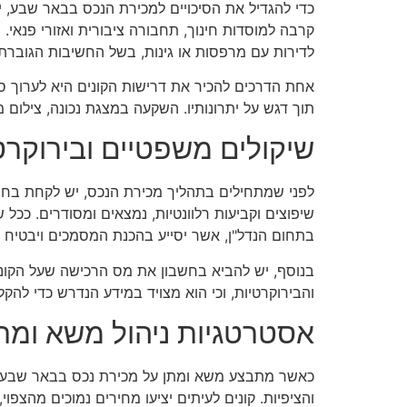
כדי להגדיל את הסיכויים למכירת הנכס בבאר שבע, יש 
קרבה למוסדות חינוך, תחבורה ציבורית ואזורי פנאי.
לדירות עם מרפסות או גינות, בשל החשיבות הגוברת
אחת הדרכים להכיר את דרישות הקונים היא לערוך סק
תוך דגש על יתרונותיו. השקעה במצגת נכונה, צילום מ
שיקולים משפטיים ובירוקרט
לפני שמתחילים בתהליך מכירת הנכס, יש לקחת בחשב
שיפוצים וקביעות רלוונטיות, נמצאים ומסודרים. ככ
בתחום הנדל"ן, אשר יסייע בהכנת המסמכים ויבטיח
בנוסף, יש להביא בחשבון את מס הרכישה שעל הקונה
והבירוקרטיות, וכי הוא מצויד במידע הנדרש כדי להקל
אסטרטגיות ניהול משא ומת
כאשר מתבצע משא ומתן על מכירת נכס בבאר שבע, אס
והציפיות. קונים לעיתים יציעו מחירים נמוכים מהצפוי