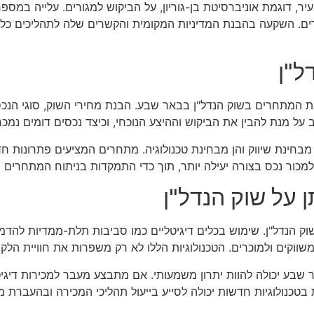
, דוגמת אוניברסיטת בן-גוריון, על הביקוש למגורים. עלייה במספר
רים. השקעה בהבנת המדיניות המקומית והקשרים שלה לתהליכים כלכ
ל"ן
ת המתחרים בשוק הנדל"ן בבאר שבע. הבנת מחירי השוק, סוגי הנכסי
ל מנת להבין את הביקוש וההיצע הנוכחי, וכיצד נכסים דומים נמכר
בחינת שיווק והן מבחינת טכנולוגיה. מתחרים המציעים פתרונות חדש
למכור נכס בצורה יעילה יותר, תוך כדי התמקדות בניתוח המתחרים 
 על שוק הנדל"ן
וק הנדל"ן. שימוש בכלים דיגיטליים כמו סביבות תלת-ממדיות להד
שווקים ולמוכרים. הטכנולוגיות הללו לא רק משפרות את חוויית הלק
ר שבע יכולה להוות יתרון משמעותי. אם מתבצע מעבר למכירות דיג
כנולוגיות חדשות יכולה לסייע בייעול תהליכי המכירה ובהעברת מ