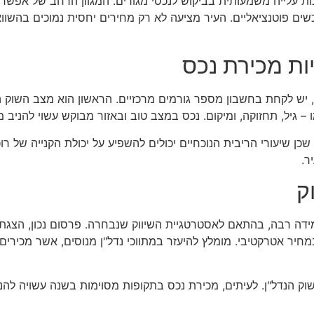
ת עלייה משמעותית בביקוש לנכסי מגורים. המגוון הרחב של אפשרו
ים פוטנציאליים. העיר מציעה לא רק מחירים יחסית נמוכים בהשוואה
ות מכירת נכס
יש לקחת בחשבון מספר גורמים מרכזיים. הראשון הוא מצב השוק הנ
 גיל, תחזוקה, ומיקום. נכס במצב טוב ובאזור מבוקש עשוי להניב מח
כן שיעורי הריבית הנוכחיים יכולים להשפיע על יכולת הקנייה של רו
ר.
ק
ידה רבה, בהתאם לאסטרטגיית השיווק שנבחרה. פרסום נכון, הצגת
חיר אטרקטיבי. מומלץ להיעזר במתווכי נדל"ן מנוסים, אשר מכירים
שוק הנדל"ן. לעיתים, מכירת נכס בתקופות מסוימות בשנה עשויה להני