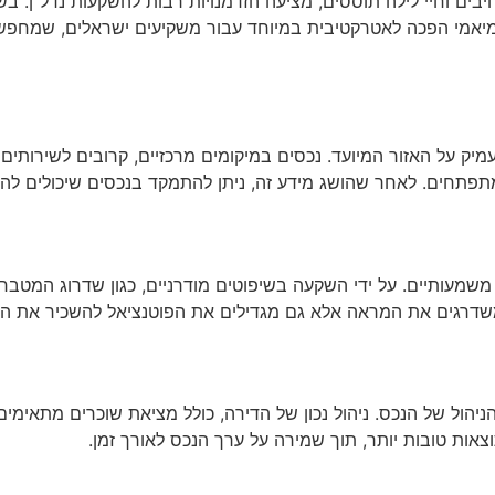
יבים וחיי לילה תוססים, מציעה הזדמנויות רבות להשקעות נדל"ן. ב
מיאמי הפכה לאטרקטיבית במיוחד עבור משקיעים ישראלים, שמחפשי
על האזור המיועד. נכסים במיקומים מרכזיים, קרובים לשירותים צי
מתפתחים. לאחר שהושג מידע זה, ניתן להתמקד בנכסים שיכולים לה
שמעותיים. על ידי השקעה בשיפוטים מודרניים, כגון שדרוג המטבח,
משדרגים את המראה אלא גם מגדילים את הפוטנציאל להשכיר את הנ
הול של הנכס. ניהול נכון של הדירה, כולל מציאת שוכרים מתאימים 
צאות טובות יותר, תוך שמירה על ערך הנכס לאורך זמן.