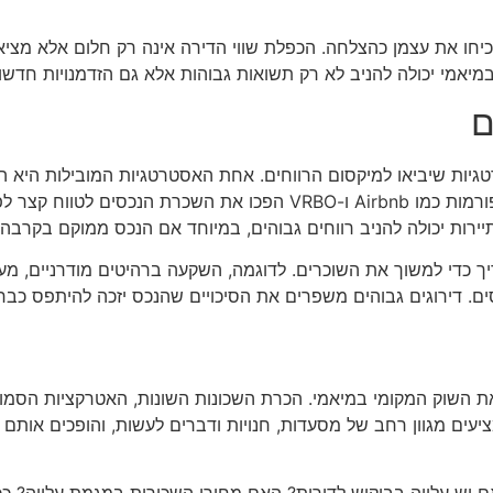
יחו את עצמן כהצלחה. הכפלת שווי הדירה אינה רק חלום אלא מצי
במיאמי יכולה להניב לא רק תשואות גבוהות אלא גם הזדמנויות חדשו
ם
יות שיביאו למיקסום הרווחים. אחת האסטרטגיות המובילות היא 
גבוהות יותר לעומת השכרת הנכס בטווח ארוך. פלטפורמות כמו Airbnb ו-RBO
רות יכולה להניב רווחים גבוהים, במיוחד אם הנכס ממוקם בקרבה ל
ך כדי למשוך את השוכרים. לדוגמה, השקעה ברהיטים מודרניים, מערכ
. דירוגים גבוהים משפרים את הסיכויים שהנכס יזכה להיתפס כבחי
ת השוק המקומי במיאמי. הכרת השכונות השונות, האטרקציות הסמו
ון. לדוגמה, אזורים כמו ווינוואד ו-South Beach מציעים מגוון רחב של מסעדות, חנויות ודברים ל