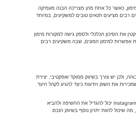
מימון, כאשר כל אחת מהן מצריכה הבנה מעמיקה
ים רבים מציעים תנאים טובים למשקיעים, במיוחד
ין את הסיכון הכלכלי ולספק גישה למקורות מימון
ת אפשרות למימון המונים, שבה משקיעים רבים
, ולכן יש צורך בשיווק ממוקד ואפקטיבי. יצירת
 שמכירות את השוק ויודעות כיצד להגיע לקהל היעד
בנוסף, ניתן להשתמש ברשתות חברתיות ובפלטפורמות מקוונות כדי לקדם את הנכס. פרסום באתרים כמו Facebook ו-Instagram יכול להגדיל את החשיפה ולהביא
ה שיכול להוות יתרון נוסף בשיווק הנכס.