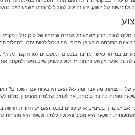
ם יש עלייה בביקוש לדירות? האם מחירי השכירות במגמת עלייה? ככ
לדרישות של השוק. ידע זה יכול להוביל לרווחים משמעותיים בהשק
וע
ולים להוות יתרון משמעותי. שכירת שירותיו של סוכן נדל"ן מקומי 
שאינם מפורסמים באופן ציבורי, מה שיכול להוות יתרון בתהליך החי
צועיים, במיוחד כאשר מדובר בנכסים המושכרים לטווח קצר. מנהלי 
 פעולה עם אנשי מקצוע בתחום זה יכול להעניק שקט נפשי ולמקסם את 
של התוצאות. מה עבד ומה לא? האם היו בעיות עם השוכרים? האם 
השקעה טומנת בחובה סיכונים, אך לקחים שנלמדו מהניסיון יכולים 
הבין אם יש צורך בשינויים או שיפורים בנכס. האם יש תחרות חדשה ב
שמעותית. השקעה היא מסע, והיכולת ללמוד ולשפר היא מהותית לה