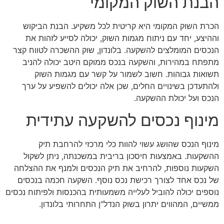
הבנת השוק המקומי
הכרת השוק המקומי היא קריטית לכל משקיע. הבנת הביקוש
וההיצע, יחד עם ניתוח מגמות השוק, יכולה לסייע לזהות את
הנכסים המומלצים להשקעה. בלונדון, שוק ההשכרה לטווח קצר
מתפתח במהירות, והשקעה בנכס ממוקם היטב יכולה להניב
תשואות גבוהות. חשוב לשמור על קשר עם מגמות השוק
ולהתעדכן בשינויים החלים, שכן אלה יכולים להשפיע על ערך
הנכס ועל יכולת ההשקעה.
מינוף נכסים להשקעה עתידית
מינוף הנכס שהושג עשוי להוות כלי מרכזי להרחבת תיק
ההשקעות. באמצעות חיסכון בריבית במשכנתה, ניתן לשקול
השקעות נוספות, להרחיב את תיק הנכסים ולמנף את ההצלחה
של נכס אחד לצורך רכישת נכס נוסף. השקעה חכמה בנכסים
נוספים יכולה להוביל לעלייה משמעותית בהכנסות ולפיתוח נכסים
ממשיים, המהווים יתרון בשוק הנדל"ן התחרותי בלונדון.