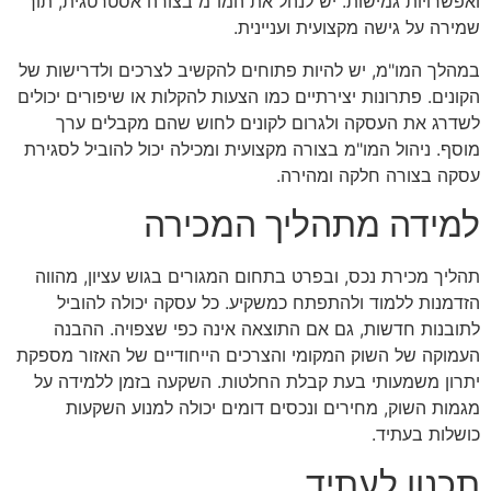
ואפשרויות גמישות. יש לנהל את המו"מ בצורה אסטרטגית, תוך
שמירה על גישה מקצועית ועניינית.
במהלך המו"מ, יש להיות פתוחים להקשיב לצרכים ולדרישות של
הקונים. פתרונות יצירתיים כמו הצעות להקלות או שיפורים יכולים
לשדרג את העסקה ולגרום לקונים לחוש שהם מקבלים ערך
מוסף. ניהול המו"מ בצורה מקצועית ומכילה יכול להוביל לסגירת
עסקה בצורה חלקה ומהירה.
למידה מתהליך המכירה
תהליך מכירת נכס, ובפרט בתחום המגורים בגוש עציון, מהווה
הזדמנות ללמוד ולהתפתח כמשקיע. כל עסקה יכולה להוביל
לתובנות חדשות, גם אם התוצאה אינה כפי שצפויה. ההבנה
העמוקה של השוק המקומי והצרכים הייחודיים של האזור מספקת
יתרון משמעותי בעת קבלת החלטות. השקעה בזמן ללמידה על
מגמות השוק, מחירים ונכסים דומים יכולה למנוע השקעות
כושלות בעתיד.
תכנון לעתיד