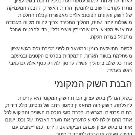
לאחר שהצלחתי למנוע עסקה רעה במכירת נכס בגוש עציון,
נותרו לקחים חשובים להמשך הדרך. ראשית, ההבנה המעמיקה
של השוק והקונים הפוטנציאליים מאפשרת קבלת החלטות
מושכלות יותר. שנית, תהליך המכירה צריך להיות מלווה בעבודה
עם אנשי מקצוע, כמו עורכי דין ויועצי נדל"ן, כדי להבטיח שהכל
מתנהל בצורה חלקה.
לסיום, ההשקעה בזמן ובמשאבים לפני מכירת נכס בגוש עציון
משתלמת בטווח הארוך. התמקדות בפרטים הקטנים ובמעקב
אחר כל שלב בתהליך עשויה לחסוך לא רק כסף אלא גם כאבי
ראש בעתיד.
הבנת השוק המקומי
בשוק הנדל"ן בגוש עציון, הכרת השוק המקומי היא קריטית
להצלחה. השוק הזה מתאפיין במגוון רחב של נכסים, כולל דירות,
בתים פרטיים ומגרשים. הכרת סוגי הנכסים השונים והביקוש לכל
אחד מהם יכולה לסייע להעריך את הערך האמיתי של נכס. ישנם
אזורים בגוש עציון שבהם הביקוש גבוה יותר, כמו יישובים עם
קהילה פעילה או קרבה למוסדות חינוך.