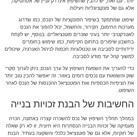
יותר. עם זאת, יש להבין שהשיפוץ אינו רק עניין של אסתטיקה,
אלא גם של פונקציונליות ויעילות.
שיפוט שמתמקד בשיפור הפונקציות של הנכס, כמו שדרוג
מערכות החימום, הקירור, והחשמל, יכול להפוך את הנכס
לאטרקטיבי יותר בעיני שוכרים פוטנציאליים. בנוסף, יש לקחת
בחשבון שיפורים בתחום הקיימות, כמו שימוש בחומרים
ידידותיים לסביבה או טכנולוגיות חכמות לניהול האנרגיה, שיכולים
למשוך קהל יעד מודע לסביבה.
כדי להעריך את השפעת השיפוץ על ערך הנכס, ניתן לערוך סקרי
שוק והשוואות עם נכסים דומים באזור. זה יאפשר להבין טוב יותר
את הציפיות הכספיות ואת הפוטנציאל ההכנסות של הנכס לאחר
השיפוט.
החשיבות של הבנת זכויות בנייה
במהלך תהליך השיפוץ של נכס להשכרה קצרה באתונה, הכרה
מעמיקה של זכויות הבנייה הנסתרות היא חיונית. זו לא רק שאלה
של חוקיות, אלא גם של פוטנציאל כלכלי והשקעה בעתיד. הבנת