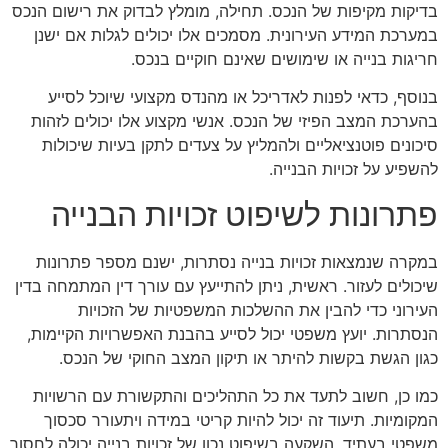
בדיקות מקיפות של הנכס. תחילה, מומלץ לבדוק את רישום הנכס
במערכת המידע העירונית. מסמכים אלו יכולים לגלות אם ישנן
חריגות בנייה או שימושים שאינם חוקיים בנכס.
בנוסף, כדאי לפנות לאדריכל או מהנדס מקצועי שיוכל לסייע
בהערכת המצב הפיזי של הנכס. אנשי מקצוע אלו יכולים לזהות
סיכונים פוטנציאליים ולהמליץ על צעדים לתקן בעיות שיכולות
להשפיע על זכויות הבנייה.
פתרונות לשיפוט זכויות הבנייה
במקרה שנמצאות זכויות בנייה נסתרות, ישנם מספר פתרונות
שיכולים לעזור. ראשית, ניתן להתייעץ עם עורך דין המתמחה בדין
העירוני כדי להבין את ההשלכות המשפטיות של הזכויות
הנסתרות. יועץ משפטי יכול לסייע בהבנת האפשרויות הקיימות,
כגון הגשת בקשות להיתר או תיקון המצב החוקי של הנכס.
כמו כן, חשוב לתעד את כל התהליכים והתקשורת עם הרשויות
המקומיות. תיעוד זה יכול להיות קריטי במידה ויתעורר סכסוך
משפטי בעתיד. השקעה בשיפוט נכון של זכויות בנייה יכולה לחסוך