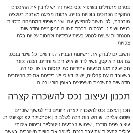
בטרם מתחילים בשיפוץ נכס באתונה, יש להבין את ההיבטים
החוקיים הכרוכים בזכויות בנייה. אתונה מציעה מערכת רגולציה
מורכבת, ולכן חשוב להתייעץ עם יועץ משפטי המתמחה בזכויות
בנייה ושיפוט בנכסים. הכרת הצווים המקומיים והדרישות
המנהליות עשויה למנוע בעיות עתידיות ולחסוך עלויות בלתי
צפויות.
חשוב גם לבדוק את רישיונות הבנייה הנדרשים. כל שינוי בנכס,
גם אם הוא קטן, עשוי לדרוש אישורים מיוחדים. הכנה נכונה
תסייע להימנע מבעיות עתידיות כמו קנסות או צווי סגירה.
כשעובדים עם קבלנים, יש לוודא כי יש בידיהם את כל ההיתרים
הדרושים להשלמת השיפוצים באופן חוקי ובטוח.
תכנון ועיצוב נכס להשכרה קצרה
תכנון ועיצוב נכס להשכרה קצרה חיוניים כדי למשוך שוכרים
פוטנציאליים. יש חשיבות רבה לשלב בין אסתטיקה לפונקציונליות.
עיצוב פנים מודרני, שימוש בצבעים נייטרליים וריהוט איכותי
יכולים להעלות את ערך הנכס ולשפר את חוויית השוכרים. כאשר